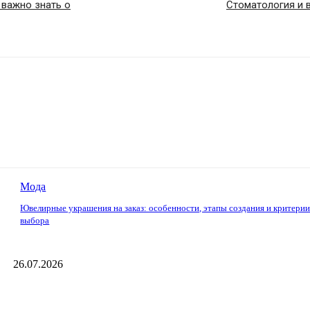
 важно знать о
Стоматология и 
Мода
Ювелирные украшения на заказ: особенности, этапы создания и критери
выбора
26.07.2026