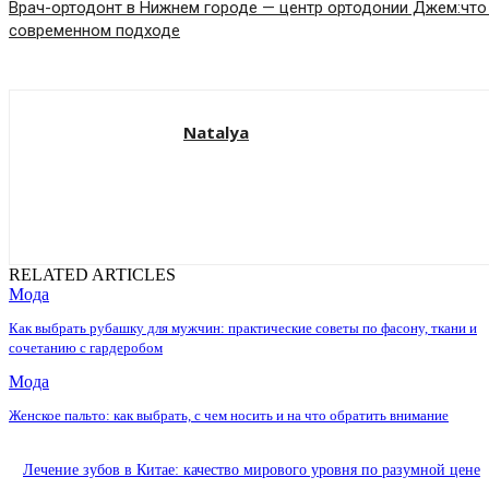
Врач-ортодонт в Нижнем городе — центр ортодонии Джем:что
современном подходе
Natalya
RELATED ARTICLES
Мода
Как выбрать рубашку для мужчин: практические советы по фасону, ткани и
сочетанию с гардеробом
Мода
Женское пальто: как выбрать, с чем носить и на что обратить внимание
Лечение зубов в Китае: качество мирового уровня по разумной цене