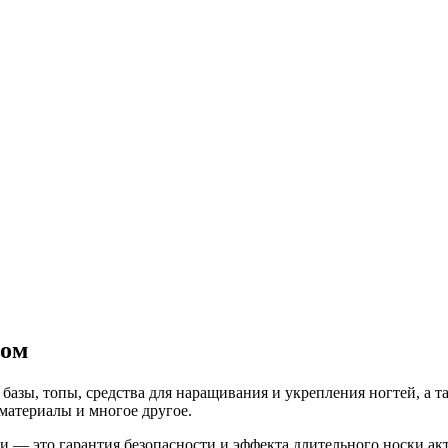
том
базы, топы, средства для наращивания и укрепления ногтей, а т
материалы и многое другое.
и — это гарантия безопасности и эффекта длительного носки а