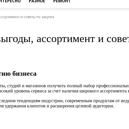
НТЕРЕСНО
РАЗНОЕ
РЕМОНТ
ссортимент и советы по закупке
ыгоды, ассортимент и сове
тию бизнеса
оты, студий и магазинов получить полный набор профессиональ
ысокий уровень сервиса за счет наличия широкого ассортимента
последним тенденциям индустрии, современным продуктам от ве
ля удержания клиентов и расширения целевой аудитории.