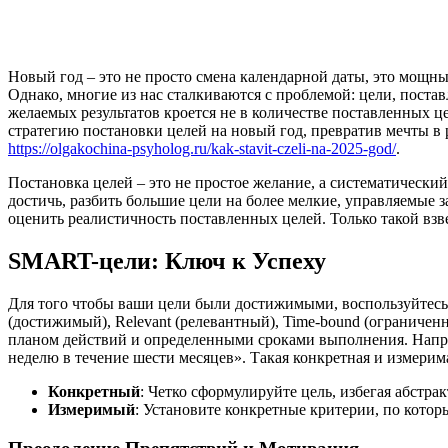
Новый год – это не просто смена календарной даты, это мощны
Однако, многие из нас сталкиваются с проблемой: цели, поста
желаемых результатов кроется не в количестве поставленных ц
стратегию постановки целей на новый год, превратив мечты в 
https://olgakochina-psyholog.ru/kak-stavit-czeli-na-2025-god/
.
Постановка целей – это не простое желание, а систематически
достичь, разбить большие цели на более мелкие, управляемые 
оценить реалистичность поставленных целей. Только такой вз
SMART-цели: Ключ к Успеху
Для того чтобы ваши цели были достижимыми, воспользуйтесь 
(достижимый), Relevant (релевантный), Time-bound (ограниче
планом действий и определенными сроками выполнения. Наприм
неделю в течение шести месяцев». Такая конкретная и измерим
Конкретный
: Четко сформулируйте цель, избегая абстр
Измеримый
: Установите конкретные критерии, по котор