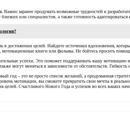
. Важно заранее продумать возможные трудностей и разработать
 близких или специалистов, а также готовность адаптироваться
тологии?
ь в достижении целей. Найдите источники вдохновения, которы
 мотивационные книги или фильмы. Не бойтесь просить помощи
чительные успехи. Это поможет поддерживать вашу мотивацию и 
акже могут меняться в зависимости от обстоятельств. Гибкость 
Новый год – это не просто список желаний, а продуманная стра
вень мотивации, вы сможете превратить свои мечты в реальнос
 целей. Счастливого Нового Года и успехов во всех ваших нач