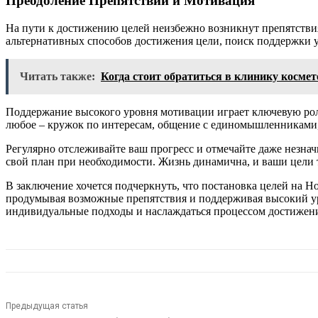
Преодоление Препятствий и Мотивация
На пути к достижению целей неизбежно возникнут препятствия
альтернативных способов достижения цели, поиск поддержки у
Читать также:
Когда стоит обратиться в клинику косме
Поддержание высокого уровня мотивации играет ключевую рол
любое – кружок по интересам, общение с единомышленниками,
Регулярно отслеживайте ваш прогресс и отмечайте даже незна
свой план при необходимости. Жизнь динамична, и ваши цели т
В заключение хочется подчеркнуть, что постановка целей на 
продумывая возможные препятствия и поддерживая высокий уро
индивидуальные подходы и наслаждаться процессом достижения
Предыдущая статья