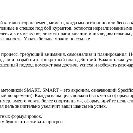
й катализатор перемен, момент, когда мы осознанно или бессоз
вленные в спешке под бой курантов, остаются нереализованными
елей, а в их качестве, четком планировании и последовательном
реальность. Узнать больше можно по ссылке
й процесс, требующий внимания, самоанализа и планирования. Н
задачи и разработать конкретный план действий. Важно также уч
вешенный подход поможет вам достичь успеха и избежать разоча
методикой SMART. SMART – это акроним, означающий Specific (
нный во времени). Каждая ваша цель должна быть четко сформул
ер, вместо «стать более спортивным», сформулируйте цель сле
ая цель значительно увеличит ваши шансы на успех.
актных формулировок.
ым будете отслеживать прогресс.