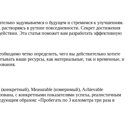
нательно задумываемся о будущем и стремимся к улучшениям.
, растворяясь в рутине повседневности. Секрет достижения
 действии. Эта статья поможет вам разработать эффективную
еобходимо четко определить, чего вы действительно хотите
итывать ваши ресурсы, как материальные, так и временные, и
рования.
конкретный), Measurable (измеримый), Achievable
ирована, с конкретными показателями успеха, реалистичным
дующим образом: «Пробегать по 3 километра три раза в