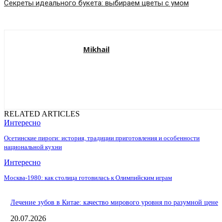
Секреты идеального букета: выбираем цветы с умом
Mikhail
RELATED ARTICLES
Интересно
Осетинские пироги: история, традиции приготовления и особенности
национальной кухни
Интересно
Москва-1980: как столица готовилась к Олимпийским играм
Лечение зубов в Китае: качество мирового уровня по разумной цене
20.07.2026