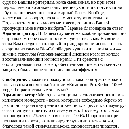
судя по Вашим критериям, кожа смешанная, но при этом
периодически возникает ощущение сухости и стянутости на
лбу и одновременно с этим жирный блеск. Вообще,
косемтологи говорят,что кожа у меня чувствительная.
Подскажите мне какую косметическую линию Вашей
продукции мне нужно выбрать? Заранее благодарна за ответ.
Администратор:
В Вашем случае кожа комбинированная , но
с признаками обезвоженности + чувствительная. В связи с
этим Вам следует в холодный период времени использовать
средства из гаммы Bio-Calmille для чувствительной кожи —
зимние текстуры (успокаивающий дневной крем от холода +
восстанавливающий ночной крем.) Эти средства с
обогащенными текстурами, обеспечивающие естественную
защиту, обладающие успокаивающим эффектом.
Сообщение:
Скажите пожалуйста, с какого возраста можно
пользоваться косметикой линии «Комплекс Pro-Retinol 100%
Vegetal и растительные энзимы»?
Администратор:
Молодые женщины располагают ценным »
капиталом молодости» кожи, который необходимо беречь от
различного рода внутренних и внешних агрессий, стимулируя
естественную защитную систему кожи. Поэтому это гамма
используется с 25-летнего возраста. 100% Проретинол при
попадании на кожу активизирует функции клеток кожи,
благодоря такой стимуляции,кожа самовосстанавливается ,