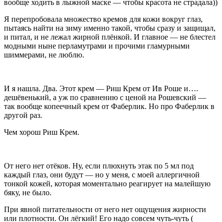
вообще ходить в лыжной маске — чтобы красота не страдала))
Я перепробовала множество кремов для кожи вокруг глаз,
пытаясь найти на зиму именно такой, чтобы сразу и защищал,
и питал, и не лежал жирной плёнкой. И главное — не блестел
модными ныне перламутрами и прочими гламурными
шиммерами, не люблю.
И я нашла. Два. Этот крем — Риш Крем от Ив Роше и….
дешёвенький, а уж по сравнению с ценой на Рошевский —
так вообще копеечный крем от Фаберлик. Но про Фаберлик в
другой раз.
Чем хорош Риш Крем.
От него нет отёков. Ну, если плюхнуть этак по 5 мл под
каждый глаз, они будут — но у меня, с моей аллергичной
тонкой кожей, которая моментально реагирует на малейшую
бяку, не было.
При явной питательности от него нет ощущения жирности
или плотности. Он лёгкий! Его надо совсем чуть-чуть (