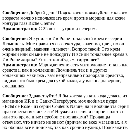
Сообщение:
Добрый день! Подскажите, пожалуйста, с какого
возраста можно использовать крем против морщин для кожи
контура глаз Riche Creme?
Администратор:
С 25 лет — утром и вечером.
Сообщение:
Я купила в Ив Роше тональный крем из серии
Люминель. Мне нравится его текстура, качество, цвет, но он
очень жирный, макияж «плывет». Вопрос такой: Это крем
жирный или он мне не подходит? И все ли тональные крема в
Ив Роше жирны? Есть что-нибудь матирующее?
Администратор:
Мария,конечно есть матирующие тональные
средства, как в коллекции Люминель так и в других
коллекциях макияжа . вам неправильно подобрали средство,
видимо это был крем для сухой кожи, а у вас она,наверное,
смешанная.
Сообщение:
Здравствуйте! Я бы хотела узнать куда делась, из
магазинов ИR в г. Санкт-Петербурге, моя любимая пудра
«Eclat de Rose» из серии Couleurs Nature, да и вообще эта серия
практически вся исчезла? Неужели ее сняли с производства
или это временные перебои с поставками? Продавцы
отвечают, что ничего не знают (причем во всех магазинах, а я
их обошла все в поисках, так как срочно нужно). Подскажите,