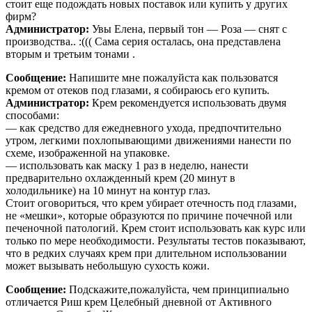
стоит еще подождать новых поставок или купить у других
фирм?
Администратор:
Увы Елена, первый тон — Роза — снят с
производства.. :((( Сама серия осталась, она представлена
вторым и третьим тонами .
Сообщение:
Напишите мне пожалуйста как пользоватся
кремом от отеков под глазами, я собираюсь его купить.
Администратор:
Крем рекомендуется использовать двумя
способами:
— как средство для ежедневного ухода, предпочтительно
утром, легкими похлопывающими движениями нанести по
схеме, изображенной на упаковке.
— использовать как маску 1 раз в неделю, нанести
предварительно охлажденный крем (20 минут в
холодильнике) на 10 минут на контур глаз.
Стоит оговориться, что крем убирает отечность под глазами,
не «мешки», которые образуются по причине почечной или
печеночной патологий. Крем стоит использовать как курс или
только по мере необходимости. Результаты тестов показывают,
что в редких случаях крем при длительном использовании
может вызывать небольшую сухость кожи.
Сообщение:
Подскажите,пожалуйста, чем принципиально
отличается Риш крем Целебный дневной от Активного