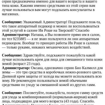
серия предназначена именно для вашего возраста и вашего
типа кожи. Какими именно средствами из этой серии вам
лучше пользоваться вам могут подсказать консультанты в
магазинах.
Сообщение:
Уважаемый Админстратор! Подскажите пож-та,
что такое аппаратный педикюр и можно ли воспользвоаться
этой услугой в салоне Ив Роше на Тверской? Спасибо
Администратор:
Наташа, а Вы позвоните прямо им в салон,
по тел 9235885 — я не знаю пользуются ли они аппаратным
педикюром. Вообще то принцип работы Ив Роше в салонах
— только руками, никаких механических воздействий.
Сообщение:
Здравствуйте, подскажите пожалуйста какой
лучше использовать крем для лица для смешанного типа кожи
зимой (возраст 23 года).
Администратор:
Оксана, однозначно серию Био Калмилл для
зимы — это три средства в коробочках нежно-розового цвета.
Дневной крем защиты от холода вы можете использовать всю
зиму. Не рекомендую пользоваться зимой обычными
средствами по уходу за смешанной кожей из других гамм.
Сообщение:
Посоветуйте, пожалуйста, полную гамму средств
для ухода за комбинированной (нормальная-жирная) кожей
лица, подходящую для моего возраста (43 года). Спасибо.