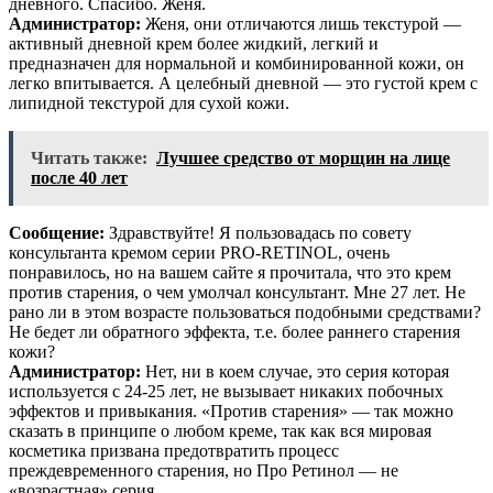
дневного. Спасибо. Женя.
Администратор:
Женя, они отличаются лишь текстурой —
активный дневной крем более жидкий, легкий и
предназначен для нормальной и комбинированной кожи, он
легко впитывается. А целебный дневной — это густой крем с
липидной текстурой для сухой кожи.
Читать также:
Лучшее средство от морщин на лице
после 40 лет
Сообщение:
Здравствуйте! Я пользовадась по совету
консультанта кремом серии PRO-RETINOL, очень
понравилось, но на вашем сайте я прочитала, что это крем
против старения, о чем умолчал консультант. Мне 27 лет. Не
рано ли в этом возрасте пользоваться подобными средствами?
Не бедет ли обратного эффекта, т.е. более раннего старения
кожи?
Администратор:
Нет, ни в коем случае, это серия которая
используется с 24-25 лет, не вызывает никаких побочных
эффектов и привыкания. «Против старения» — так можно
сказать в принципе о любом креме, так как вся мировая
косметика призвана предотвратить процесс
преждевременного старения, но Про Ретинол — не
«возрастная» серия.