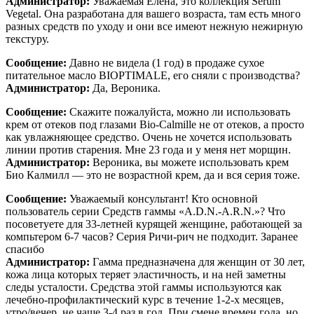
Администратор:
Уважаемая Елена, это коллекция Serum
Vegetal. Она разработана для вашего возраста, там есть много
разных средств по уходу и они все имеют нежную нежирную
текстуру.
Сообщение:
Давно не видела (1 год) в продаже сухое
питательное масло BIOPTIMALE, его сняли с производства?
Администратор:
Да, Вероника.
Сообщение:
Скажите пожалуйста, можно ли использовать
крем от отеков под глазами Bio-Calmille не от отеков, а просто
как увлажняющее средство. Очень не хочется использовать
линии против старения. Мне 23 года и у меня нет морщин.
Администратор:
Вероника, вы можете использовать крем
Био Калмилл — это не возрастной крем, да и вся серия тоже.
Сообщение:
Уважаемый консультант! Кто основной
пользователь серии Средств гаммы «A.D.N.-A.R.N.»? Что
посоветуете для 33-летней курящей женщине, работающей за
компьтером 6-7 часов? Серия Ричи-рич не подходит. Заранее
спасибо
Администратор:
Гамма предназначена для женщин от 30 лет,
кожа лица которых теряет эластичность, и на ней заметны
следы усталости. Средства этой гаммы используются как
лечебно-профилактический курс в течение 1-2-х месяцев,
утро/вечер, не чаще 3-4 раз в год. При смене времен года, но