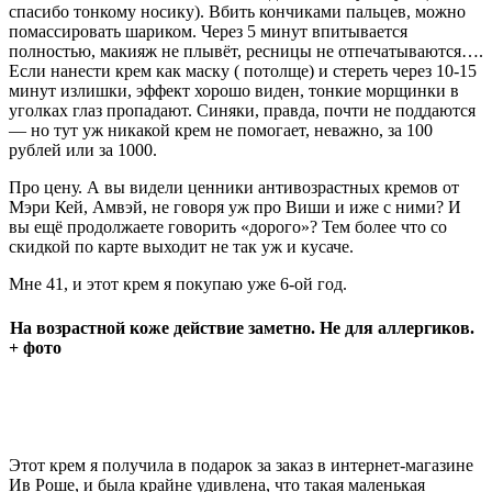
спасибо тонкому носику). Вбить кончиками пальцев, можно
помассировать шариком. Через 5 минут впитывается
полностью, макияж не плывёт, ресницы не отпечатываются….
Если нанести крем как маску ( потолще) и стереть через 10-15
минут излишки, эффект хорошо виден, тонкие морщинки в
уголках глаз пропадают. Синяки, правда, почти не поддаются
— но тут уж никакой крем не помогает, неважно, за 100
рублей или за 1000.
Про цену. А вы видели ценники антивозрастных кремов от
Мэри Кей, Амвэй, не говоря уж про Виши и иже с ними? И
вы ещё продолжаете говорить «дорого»? Тем более что со
скидкой по карте выходит не так уж и кусаче.
Мне 41, и этот крем я покупаю уже 6-ой год.
На возрастной коже действие заметно. Не для аллергиков.
+ фото
Этот крем я получила в подарок за заказ в интернет-магазине
Ив Роше, и была крайне удивлена, что такая маленькая