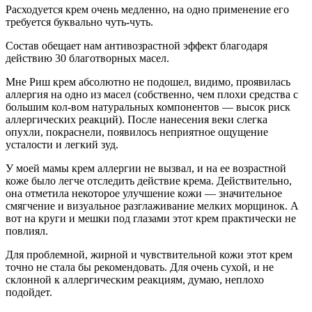
Расходуется крем очень медленно, на одно применение его
требуется буквально чуть-чуть.
Состав обещает нам антивозрастной эффект благодаря
действию 30 благотворных масел.
Мне Риш крем абсолютно не подошел, видимо, проявилась
аллергия на одно из масел (собственно, чем плохи средства с
большим кол-вом натуральных компонентов — высок риск
аллергических реакций). После нанесения веки слегка
опухли, покраснели, появилось неприятное ощущение
усталости и легкий зуд.
У моей мамы крем аллергии не вызвал, и на ее возрастной
коже было легче отследить действие крема. Действительно,
она отметила некоторое улучшение кожи — значительное
смягчение и визуальное разглаживание мелких морщинок. А
вот на круги и мешки под глазами этот крем практически не
повлиял.
Для проблемной, жирной и чувствительной кожи этот крем
точно не стала бы рекомендовать. Для очень сухой, и не
склонной к аллергическим реакциям, думаю, неплохо
подойдет.