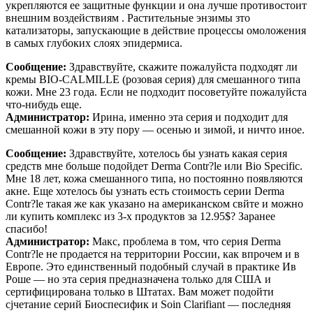
укрепляются ее защитные функции и она лучше противостоит
внешним воздействиям . Растительные энзимы зто
катализаторы, запускающие в действие процессы омоложения
в самых глубоких слоях эпидермиса.
Сообщение:
Здравствуйте, скажите пожалуйста подходят ли
кремы BIO-CALMILLE (розовая серия) для смешанного типа
кожи. Мне 23 года. Если не подходит посоветуйте пожалуйста
что-нибудь еще.
Администратор:
Ирина, именно эта серия и подходит для
смешанной кожи в эту пору — осенью и зимой, и ничто иное.
Сообщение:
Здравствуйте, хотелось бы узнать какая серия
средств мне больше подойдет Derma Contr?le или Bio Specific.
Мне 18 лет, кожа смешанного типа, но постоянно появляются
акне. Еще хотелось бы узнать есть стоимость серии Derma
Contr?le такая же как указано на американском свйте и можно
ли купить комплекс из 3-х продуктов за 12.95$? Заранее
спасибо!
Администратор:
Макс, проблема в том, что серия Derma
Contr?le не продается на территории России, как впрочем и в
Европе. Это единственный подобный случай в практике Ив
Роше — но эта серия предназначена только для США и
сертифицирована только в Штатах. Вам может подойти
сjчетание серий Биоспесифик и Soin Clarifiant — последняя