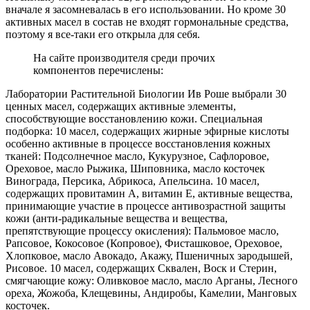
вначале я засомневалась в его использовании. Но кроме 30
активных масел в состав не входят гормональные средства,
поэтому я все-таки его открыла для себя.
На сайте производителя среди прочих
компонентов перечислены:
Лаборатории Растительной Биологии Ив Роше выбрали 30
ценных масел, содержащих активные элементы,
способствующие восстановлению кожи. Специальная
подборка: 10 масел, содержащих жирные эфирные кислоты
особенно активные в процессе восстановления кожных
тканей: Подсолнечное масло, Кукурузное, Сафлоровое,
Ореховое, масло Рыжика, Шиповника, масло косточек
Винограда, Персика, Абрикоса, Апельсина. 10 масел,
содержащих провитамин A, витамин Е, активные вещества,
принимающие участие в процессе антивозрастной защиты
кожи (анти-радикальные вещества и вещества,
препятствующие процессу окисления): Пальмовое масло,
Рапсовое, Кокосовое (Копровое), Фисташковое, Ореховое,
Хлопковое, масло Авокадо, Акажу, Пшеничных зародышей,
Рисовое. 10 масел, содержащих Сквален, Воск и Стерин,
смягчающие кожу: Оливковое масло, масло Арганы, Лесного
ореха, Жожоба, Клещевины, Андиробы, Камелии, Манговых
косточек.