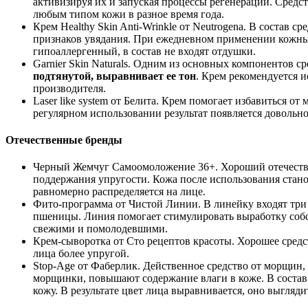
активизируя их и запуская процессы регенерации. Средст
любым типом кожи в разное время года.
Крем Healthy Skin Anti-Wrinkle от Neutrogena. В состав 
признаков увядания. При ежедневном применении кожны
гипоаллергенный, в состав не входят отдушки.
Garnier Skin Naturals. Одним из основных компонентов ср
подтянутой, выравнивает ее тон
. Крем рекомендуется и
производителя.
Laser like system от Белита. Крем помогает избавиться 
регулярном использовании результат появляется довольно
Отечественные бренды
Черный Жемчуг Самоомоложение 36+. Хороший отечествен
поддержания упругости. Кожа после использования стано
равномерно распределяется на лице.
Фито-программа от Чистой Линии. В линейку входят три 
пшеницы. Линия помогает стимулировать выработку собс
свежими и помолодевшими.
Крем-сыворотка от Сто рецептов красоты. Хорошее средс
лица более упругой.
Stop-Age от Фаберлик. Действенное средство от морщин,
морщинки, повышают содержание влаги в коже. В состав
кожу. В результате цвет лица выравнивается, оно выгля