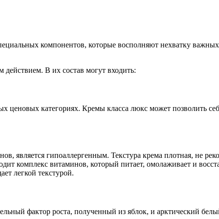
 специальных компонентов, которые восполняют нехватку важны
 действием. В их состав могут входить:
х ценовых категориях. Кремы класса люкс может позволить себ
ов, является гипоаллергенным. Текстура крема плотная, не реко
 входит комплекс витаминов, который питает, омолаживает и во
ает легкой текстурой.
тительный фактор роста, полученный из яблок, и арктический бе