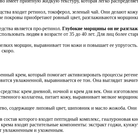
во имеет приятную жидкую текстуру, которая легко распределяе
средства входит ретинол, токоферол, зеленый чай. Они делают кож
е покровы приобретают ровный цвет, разглаживаются морщинки,
едства является про-ретинол.
Глубокие морщины он не разглажи
спользовать людям в возрасте от 35 до 40 лет. Для лиц более ст
от мелких морщин, выравнивает тон кожи и повышает ее упругос
 скоро.
ный крем, который помогает активизировать процессы регенер
вится увлажненной, выравнивается ее тон. Она выглядит значите
средства: крем дневной, ночной и крем для век. Они изготовле
твенного коллагена, питает кожу, выравнивает мелкие морщин
тво, содержащее липовый цвет, шиповник и масло жожоба. Они 
 в состав которого входит пептидный комплекс, гиалуроновая ки
 крема входят растительные компоненты: экстракт годжи, кунжу
дит увлажненным и ухоженным.