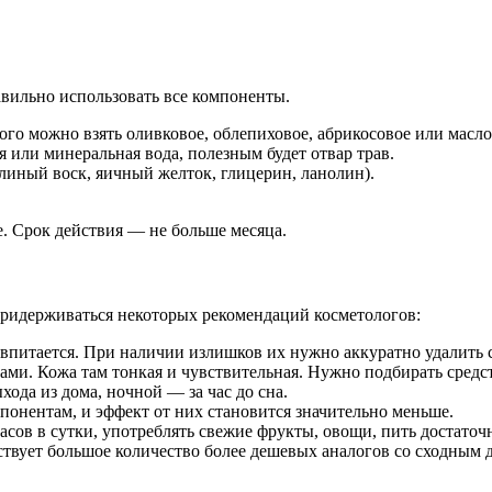
вильно использовать все компоненты.
того можно взять оливковое, облепиховое, абрикосовое или масл
 или минеральная вода, полезным будет отвар трав.
линый воск, яичный желток, глицерин, ланолин).
. Срок действия — не больше месяца.
придерживаться некоторых рекомендаций косметологов:
 впитается. При наличии излишков их нужно аккуратно удалить 
ами. Кожа там тонкая и чувствительная. Нужно подбирать средст
ода из дома, ночной — за час до сна.
онентам, и эффект от них становится значительно меньше.
сов в сутки, употреблять свежие фрукты, овощи, пить достаточн
твует большое количество более дешевых аналогов со сходным д