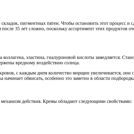
е складок, пигментных пятен. Чтобы остановить этот процесс и
после 35 лет сложно, поскольку ассортимент этих продуктов о
ка коллагена, эластина, гиалуроновой кислоты замедляется. Ста
вержены вредному воздействию солнца.
кровов, с каждым днем количество морщин увеличивается, они 
а начинает обвисать, особенно это заметно в области подбородк
жий механизм действия. Кремы обладают следующими свойствами: