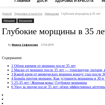
ГЛАВНАЯ
ДОСУГ
ЗДОРОВЬЕ И КРАСОТА
И
Домой
Здоровье и красота
Девушкам
Глубокие морщины в 35 лет
Девушкам
Женщинам
Глубокие морщины в 35 ле
By
Ирина Сафронова
27.03.2019
Содержание
1
Обзор кремов от морщин после 35 лет
2
Маски от морщин после 35 лет — тонизируем, питаем, 
3
Какой крем от мимических морщин вокруг глаз после 3
4
Борьба против морщин. Как устранить морщины в 30 и 
5
25-35 лет | Жирная кожа | Глубокие морщины
6
Уход за лицом после 35 лет: обзор эффективных аптеч