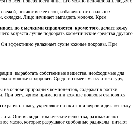
тся по всей поверхности лица. Его можно использовать людям с
у свежей, питают все ее слои, избавляют от начальных
 складки. Лицо начинает выглядеть моложе. Крем
вает, но с мелкими справляется, кроме того, делает кожу
аршего возраста лучше подобрать косметические средства другого
ть. Он эффективно увлажняет сухие кожные покровы. При
ации, выработать собственные вещества, необходимые для
льно моложе и здоровее. Средство имеет мягкую текстуру,
ны на основе природных компонентов, содержат в ростки
ки. При регулярном применении кожные покровы становятся
сохраняют влагу, укрепляют стенки капилляров и делают кожу
слота. Они выводят токсические вещества, разглаживают
тное масло, которые разрушают свободные радикалы, питают