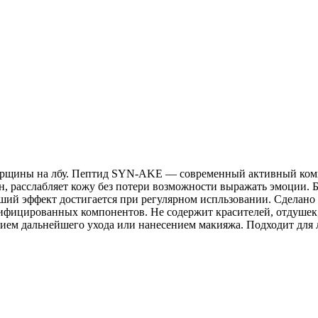
рщины на лбу. Пептид SYN-AKE — современный активный компо
 расслабляет кожу без потери возможности выражать эмоции. 
ший эффект достигается при регулярном испльзовании. Сделано п
тифицированных компонентов. Не содержит красителей, отдушек
м дальнейшего ухода или нанесением макияжа. Подходит для ли