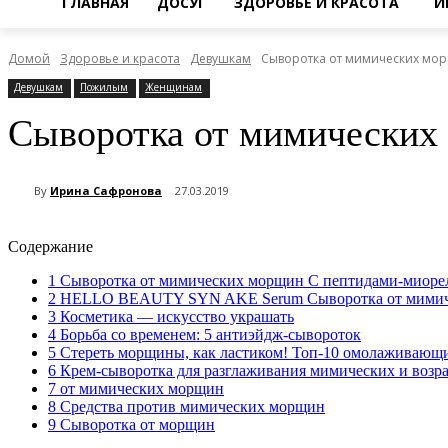
ГЛАВНАЯ
ДОСУГ
ЗДОРОВЬЕ И КРАСОТА
И
Домой
Здоровье и красота
Девушкам
Сыворотка от мимических мо
Девушкам
Пожилым
Женщинам
Сыворотка от мимических
By
Ирина Сафронова
27.03.2019
Содержание
1
Сыворотка от мимических морщин С пептидами-миорел
2
HELLO BEAUTY SYN AKE Serum Сыворотка от мимичес
3
Косметика — искусство украшать
4
Борьба со временем: 5 антиэйдж-сывороток
5
Стереть морщины, как ластиком! Топ-10 омолаживающ
6
Крем-сыворотка для разглаживания мимических и воз
7
от мимических морщин
8
Средства против мимических морщин
9
Сыворотка от морщин