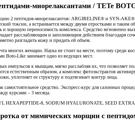
ептидами-миорелаксантами / TETe BOTO
ацию 2 пептидов-миорелаксантов: ARGIRELINE® и SYN-AKE®. П
ий токсин, а встраивается между двумя отростками и таким обр
ь и хорошую переносимость комплекса. Средство мгновенно выз
ладает расслабляющим и заполняющим действием благодаря соч
аметно разгладить кожу и придать ей объем.
чта многих женщин. Наука не стоит на месте, поэтому среди ко
 Boto-Like занимает одно из ведущих мест.
ых импульсов к мышцам, мягко расслабляя их, что позволяет пол
ся естественным образом, а комплекс фитоэкстрактов активир
ожи, уплотняет ее структуру и подтягивает контур лица.
к самостоятельное средство. Экспресс-курс для салонных проце
жду курсами – 3 месяца.
ETYL HEXAPEPTIDE-8, SODIUM HYALURONATE, SEED EXTR
ка от мимических морщин с пептидом 