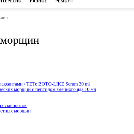
НТЕРЕСНО
РАЗНОЕ
РЕМОНТ
рщин
 морщин
аксантами / TETe BOTO-LIKE Serum 30 ml
ких морщин с пептидом змеиного яда 10 мл
их сывороток
растных морщин