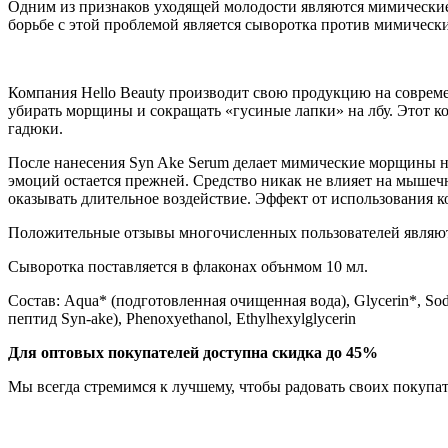
Одним из признаков уходящей молодости являются мимические
борьбе с этой проблемой является сыворотка против мимическ
Компания Hello Beauty производит свою продукцию на соврем
убирать морщины и сокращать «гусиные лапки» на лбу. Этот к
гадюки.
После нанесения Syn Ake Serum делает мимические морщины не
эмоций остается прежней. Средство никак не влияет на мышеч
оказывать длительное воздействие. Эффект от использования к
Положительные отзывы многочисленных пользователей являю
Сыворотка поставляется в флаконах обънмом 10 мл.
Состав: Aqua* (подготовленная очищенная вода), Glycerin*, So
пептид Syn-ake), Phenoxyethanol, Ethylhexylglycerin
Для оптовых покупателей доступна скидка до 45%
Мы всегда стремимся к лучшему, чтобы радовать своих покуп