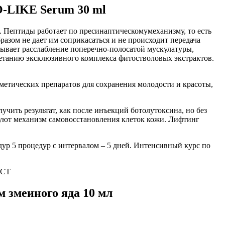
-LIKE Serum 30 ml
ептиды работает по пресинаптическомумеханизму, то есть
азом не дает им соприкасаться и не происходит передача
ывает расслабление поперечно-полосатой мускулатуры,
етанию эксклюзивного комплекса фитостволовых экстрактов.
сметических препаратов для сохранения молодости и красоты,
учить результат, как после инъекций ботолутоксина, но без
уют механизм самовосстановления клеток кожи. Лифтинг
дур 5 процедур с интервалом – 5 дней. Интенсивный курс по
ACT
змеиного яда 10 мл