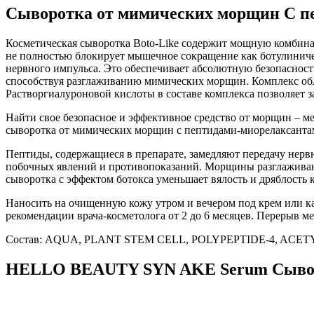
Сыворотка от мимических морщин С п
Косметическая сыворотка Boto-Like содержит мощную комбин
не полностью блокирует мышечное сокращение как ботулиническ
нервного импульса. Это обеспечивает абсолютную безопасност
способствуя разглаживанию мимических морщин. Комплекс об
Растворгиалуроновой кислоты в составе комплекса позволяет з
Найти свое безопасное и эффективное средство от морщин – ме
сыворотка от мимических морщин с пептидами-миорелаксантами
Пептиды, содержащиеся в препарате, замедляют передачу нервн
побочных явлений и противопоказаний. Морщины разглаживают
сыворотка с эффектом ботокса уменьшает вялость и дряблость к
Наносить на очищенную кожу утром и вечером под крем или ка
рекомендации врача-косметолога от 2 до 6 месяцев. Перерыв ме
Состав: AQUA, PLANT STEM CELL, POLYPEPTIDE-4, AC
HELLO BEAUTY SYN AKE Serum Сыворот