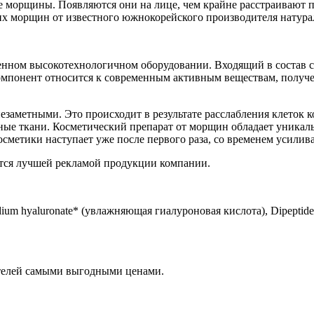
 морщины. Появляются они на лице, чем крайне расстраивают п
их морщин от известного южнокорейского производителя натура
енном высокотехнологичном оборудовании. Входящий в состав с
омпонент относится к современным активным веществам, получен
заметными. Это происходит в результате расслабления клеток к
ные ткани. Косметический препарат от морщин обладает уникал
осметики наступает уже после первого раза, со временем усилив
тся лучшей рекламой продукции компании.
dium hyaluronate* (увлажняющая гиалуроновая кислота), Dipeptid
ателей самыми выгодными ценами.