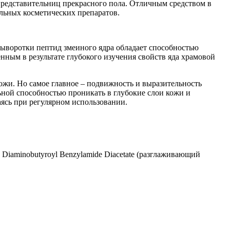
редставительниц прекрасного пола. Отличным средством в
льных косметических препаратов.
ыворотки пептид змеиного ядра обладает способностью
ным в результате глубокого изучения свойств яда храмовой
ожи. Но самое главное – подвижность и выразительность
ьной способностью проникать в глубокие слои кожи и
аясь при регулярном использовании.
e Diaminobutyroyl Benzylamide Diacetate (разглаживающий