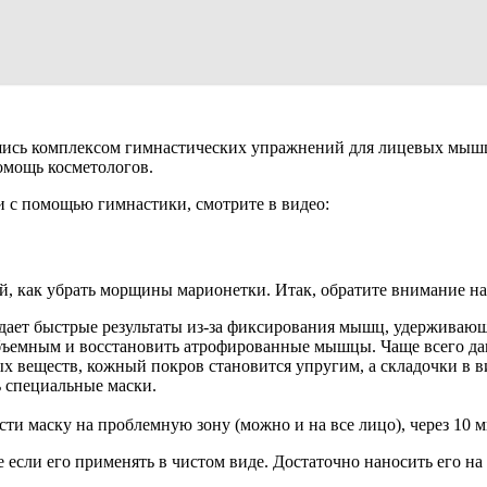
сь комплексом гимнастических упражнений для лицевых мышц. О
омощь косметологов.
 с помощью гимнастики, смотрите в видео:
, как убрать морщины марионетки. Итак, обратите внимание н
й дает быстрые результаты из-за фиксирования мышц, удерживаю
объемным и восстановить атрофированные мышцы. Чаще всего да
х веществ, кожный покров становится упругим, а складочки в в
ь специальные маски.
ести маску на проблемную зону (можно и на все лицо), через 10 
сли его применять в чистом виде. Достаточно наносить его на с