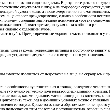
 кто постоянно сидит на диетах. В результате резкого похудени
остепенно опускаются к низу, а на подбородке образуются дужк
чрезмерной сухости кожи, а также омертвению волокон коллагена
сем лице стареет преждевременно, однако в особенности негатив
 примеру, у женщин значительно понижается уровень содержания
положенности бывает чрезмерно сухая кожа в области рта.
т связано с удалением зубов.
аются губы. Преждевременные морщины часто появляются у тех
тный уход за кожей, коррекцию питания и постоянную защиту к
еры для устранения дефекта или его визуального уменьшения.
вы сможете избавиться от недостатка на лице, не обращаясь к 
 в особенности чувствительная и тонкая, вследствие чего эта зо
возле губ нужно регулярно пользоваться специальными кремами.
акие масла, как миндальное, масло виноградных косточек, кака
 Приготовить такой лед в домашних условиях можно с травяным
шения ее тонуса. Кроме того, таким образом можно не просто ус
но пользоваться этим средством с осторожностью, особенно лю