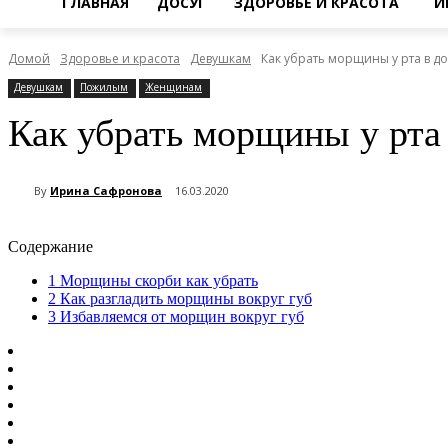
ГЛАВНАЯ
ДОСУГ
ЗДОРОВЬЕ И КРАСОТА
И
Домой
Здоровье и красота
Девушкам
Как убрать морщины у рта в 
Девушкам
Пожилым
Женщинам
Как убрать морщины у рт
By
Ирина Сафронова
16.03.2020
Содержание
1
Морщины скорби как убрать
2
Как разгладить морщины вокруг губ
3
Избавляемся от морщин вокруг губ