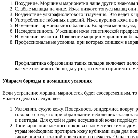
Похудение. Морщины марионетки чаще других знакомы тем,
Слабые мышцы на лице. Из-за низкого тонуса мышц они п
Воздействие ультрафиолетового излучения. Это ведет к 
Употребление табачных изделий. Из-за курения кожа на в
Изменение гормонального баланса. Во время менопаузы, к
Наследственность. У женщин из-за генетической предрас
Изменение челюсти. Появление морщин марионеток бывае
Профессиональные условия, при которых слишком напряг
Профилактика образования таких складок включает целос
вас уже появились борозды у рта, то нужно принимать м
Убираем борозды в домашних условиях
Если устранение морщин марионеток будет своевременным, то 
можете сделать следующее:
Увлажнять сухую кожу. Поверхность эпидермиса вокруг рта
говорят о том, что при образовании небольших складок 
и пептиды. Для сухой и даже иссушенной кожи подойдут т
Тонизирование кожного покрова с косметическим льдом.
утрам необходимо протирать кожу кубиками льда для повы
также придать кожной поверхности свежесть. Однако нуж