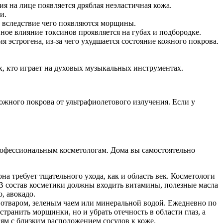
я на лице появляется дряблая неэластичная кожа.
и.
, вследствие чего появляются морщины.
ное влияние токсинов проявляется на губах и подбородке.
 эстрогена, из-за чего ухудшается состояние кожного покрова.
, кто играет на духовых музыкальных инструментах.
ожного покрова от ультрафиолетового излучения. Если у
профессиональным косметологам. Дома вы самостоятельно
на требует тщательного ухода, как и область век. Косметологи
 В состав косметики должны входить витамины, полезные масла
о, авокадо.
 отваром, зеленым чаем или минеральной водой. Ежедневно по
транить морщинки, но и убрать отечность в области глаз, а
дям с близким расположением сосудов к коже.