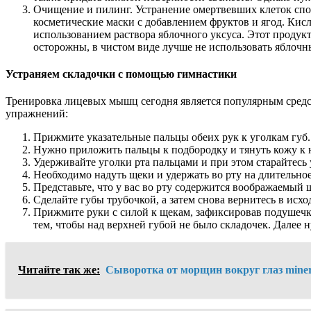
Очищение и пилинг. Устранение омертвевших клеток спо
косметические маски с добавлением фруктов и ягод. Кис
использованием раствора яблочного уксуса. Этот продук
осторожны, в чистом виде лучше не использовать яблочный
Устраняем складочки с помощью гимнастики
Тренировка лицевых мышц сегодня является популярным средст
упражнений:
Прижмите указательные пальцы обеих рук к уголкам губ. 
Нужно приложить пальцы к подбородку и тянуть кожу к 
Удерживайте уголки рта пальцами и при этом старайтесь 
Необходимо надуть щеки и удержать во рту на длительное
Представьте, что у вас во рту содержится воображаемый ш
Сделайте губы трубочкой, а затем снова вернитесь в исх
Прижмите руки с силой к щекам, зафиксировав подушечка
тем, чтобы над верхней губой не было складочек. Далее
Читайте так же:
Сыворотка от морщин вокруг глаз mine