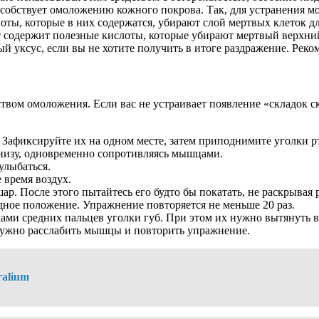
собствует омоложению кожного покрова. Так, для устранения м
лоты, которые в них содержатся, убирают слой мертвых клеток 
т содержит полезные кислоты, которые убирают мертвый верхни
 уксус, если вы не хотите получить в итоге раздражение. Рекоме
вом омоложения. Если вас не устраивает появление «складок с
Зафиксируйте их на одном месте, затем приподнимите уголки рта
низу, одновременно сопротивляясь мышцами.
улыбаться.
 время воздух.
ар. После этого пытайтесь его будто бы покатать, не раскрывая р
одное положение. Упражнение повторяется не меньше 20 раз.
ми средних пальцев уголки губ. При этом их нужно вытянуть вп
 нужно расслабить мышцы и повторить упражнение.
ralium