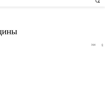
щины
364
0