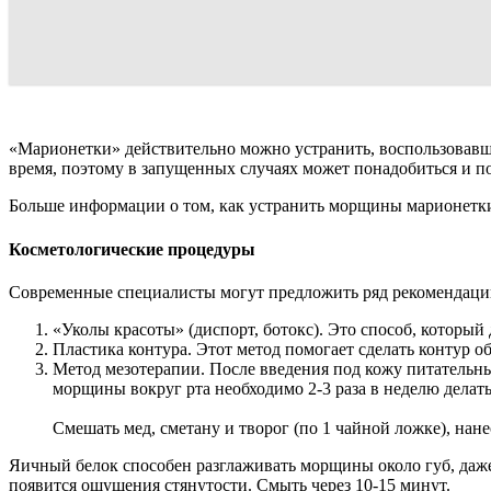
«Марионетки» действительно можно устранить, воспользовавши
время, поэтому в запущенных случаях может понадобиться и п
Больше информации о том, как устранить морщины марионетки
Косметологические процедуры
Современные специалисты могут предложить ряд рекомендаций
«Уколы красоты» (диспорт, ботокс). Это способ, которы
Пластика контура. Этот метод помогает сделать контур 
Метод мезотерапии. После введения под кожу питательны
морщины вокруг рта необходимо 2-3 раза в неделю делат
Смешать мед, сметану и творог (по 1 чайной ложке), нан
Яичный белок способен разглаживать морщины около губ, даже е
появится ощущения стянутости. Смыть через 10-15 минут.