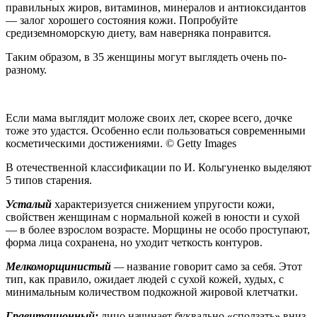
правильных жиров, витаминов, минералов и антиоксидантов
— залог хорошего состояния кожи. Попробуйте
средиземноморскую диету, вам наверняка понравится.
Таким образом, в 35 женщины могут выглядеть очень по-
разному.
Если мама выглядит моложе своих лет, скорее всего, дочке
тоже это удастся. Особенно если пользоваться современными
косметическими достижениями. © Getty Images
В отечественной классификации по И. Кольгуненко выделяют
5 типов старения.
Усталый
характеризуется снижением упругости кожи,
свойствен женщинам с нормальной кожей в юности и сухой
— в более взрослом возрасте. Морщины не особо проступают,
форма лица сохранена, но уходит четкость контуров.
Мелкоморщинистый
—
название говорит само за себя. Этот
тип, как правило, ожидает людей с сухой кожей, худых, с
минимальным количеством подкожной жировой клетчатки.
Гравитационный:
лицо начинает буквально «сползать» вниз,