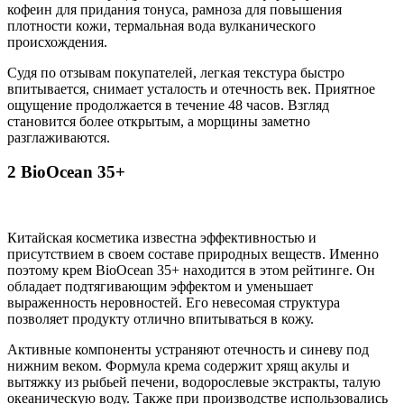
кофеин для придания тонуса, рамноза для повышения
плотности кожи, термальная вода вулканического
происхождения.
Судя по отзывам покупателей, легкая текстура быстро
впитывается, снимает усталость и отечность век. Приятное
ощущение продолжается в течение 48 часов. Взгляд
становится более открытым, а морщины заметно
разглаживаются.
2 BioOcean 35+
Китайская косметика известна эффективностью и
присутствием в своем составе природных веществ. Именно
поэтому крем BioOcean 35+ находится в этом рейтинге. Он
обладает подтягивающим эффектом и уменьшает
выраженность неровностей. Его невесомая структура
позволяет продукту отлично впитываться в кожу.
Активные компоненты устраняют отечность и синеву под
нижним веком. Формула крема содержит хрящ акулы и
вытяжку из рыбьей печени, водорослевые экстракты, талую
океаническую воду. Также при производстве использовались