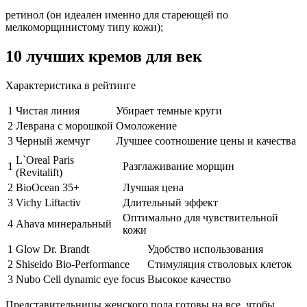
ретинол (он идеален именно для стареющей по
мелкоморщинистому типу кожи);
10 лучших кремов для век
Характеристика в рейтинге
1
Чистая линия
Убирает темные круги
2
Леврана с морошкой
Омоложение
3
Черный жемчуг
Лучшее соотношение цены и качества
L`Oreal Paris
1
Разглаживание морщин
(Revitalift)
2
BioOcean 35+
Лучшая цена
3
Vichy Liftactiv
Длительный эффект
Оптимально для чувствительной
4
Ahava минеральный
кожи
1
Glow Dr. Brandt
Удобство использования
2
Shiseido Bio-Performance
Стимуляция стволовых клеток
3
Nubo Cell dynamic eye focus
Высокое качество
Представительницы женского пола готовы на все, чтобы