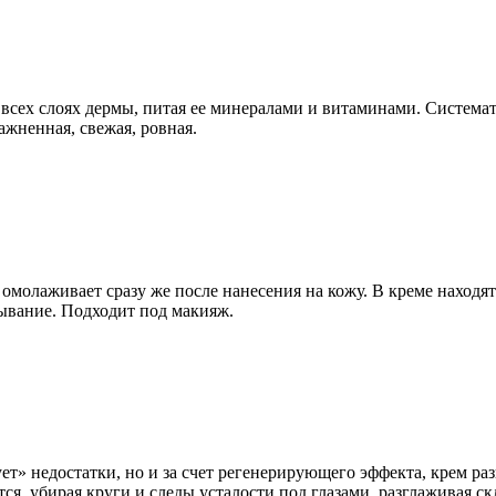
 всех слоях дермы, питая ее минералами и витаминами. Системат
ажненная, свежая, ровная.
омолаживает сразу же после нанесения на кожу. В креме наход
ывание. Подходит под макияж.
ет» недостатки, но и за счет регенерирующего эффекта, крем ра
ся, убирая круги и следы усталости под глазами, разглаживая ск