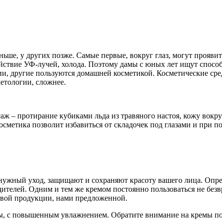
ьше, у других позже. Самые первые, вокруг глаз, могут проявит
действие УФ-лучей, холода. Поэтому дамы с юных лет ищут спосо
и, другие пользуются домашней косметикой. Косметические сре
етологии, сложнее.
ж – протирание кубиками льда из травяного настоя, кожу вокру
осметика позволит избавиться от складочек под глазами и при п
ужный уход, защищают и сохраняют красоту вашего лица. Опред
дителей. Одним и тем же кремом постоянно пользоваться не без
овой продукции, нами предложенной.
ры, с повышенным увлажнением. Обратите внимание на кремы п