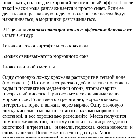
подсыхать, она создает хороший лифтинговый эффект. После
такой маски кожа разглаживается и просто сияет. Если ее
делать один раз каждую неделю, полезные вещества будут
накапливаться, а морщинки разглаживаться.
2
.Еще одна
омолаживающая
маска с эффектом ботокса
от
Ольги Сеймур.
1столоая ложка картофельного крахмала
5ложек свежевыжатого морковного сока
1ложка жирной сметаны
Одну столовую ложку крахмала растворите в теплой воде
(полстакана). Потом в этот раствор добавьте еще полстакана
воды и поставьте на медленный огонь, чтобы сварить
прозрачный киселек. Приготовьте в соковыжималке из
моркови сок. Если такого агрегата нет, морковь можно
натереть на терке и выжать через марлю. Одну столовую
ложку киселька смешайте с пятью ложками моркови и
сметаной, и все хорошенько размешайте. Масса получится
немного жидковатой, поэтому наносить на лицо ее удобно
кисточкой, в три этапа – нанесли, подсохла, снова нанесли, и
снова нанесли. После можно лечь отдохнуть. Маска