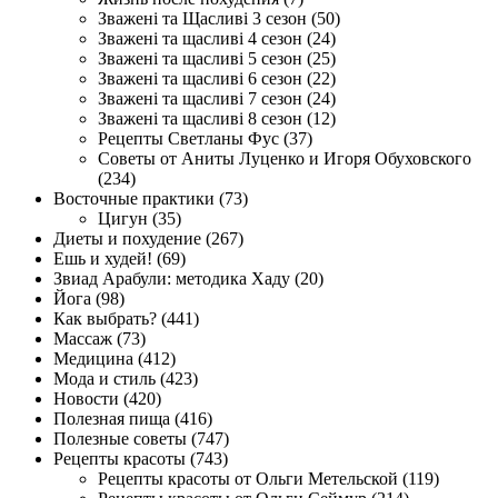
Зважені та Щасливі 3 сезон (50)
Зважені та щасливі 4 сезон (24)
Зважені та щасливі 5 сезон (25)
Зважені та щасливі 6 сезон (22)
Зважені та щасливі 7 сезон (24)
Зважені та щасливі 8 сезон (12)
Рецепты Светланы Фус (37)
Советы от Аниты Луценко и Игоря Обуховского
(234)
Восточные практики (73)
Цигун (35)
Диеты и похудение (267)
Ешь и худей! (69)
Звиад Арабули: методика Хаду (20)
Йога (98)
Как выбрать? (441)
Массаж (73)
Медицина (412)
Мода и стиль (423)
Новости (420)
Полезная пища (416)
Полезные советы (747)
Рецепты красоты (743)
Рецепты красоты от Ольги Метельской (119)