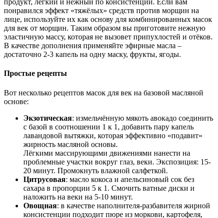
продукт, лёгкий и нежный по консистенции. Если вам
понравился эффект «тяжёлых» средств против морщин на
лице, используйте их как основу для комбинированных масок
для век от морщин. Таким образом вы приготовите нежную
эластичную массу, которая не вызовет припухлостей и отёков.
В качестве дополнения применяйте эфирные масла –
достаточно 2-3 капель на одну маску, фрукты, ягоды.
Простые рецепты
Вот несколько рецептов масок для век на базовой масляной
основе:
Экзотическая
: измельчённую мякоть авокадо соединить
с базой в соотношении 1 к 1, добавить пару капель
лавандовой вытяжки, которая эффективно «подавит»
жирность масляной основы.
Лёгкими массирующими движениями нанести на
проблемные участки вокруг глаз, веки. Экспозиция: 15-
20 минут. Промокнуть влажной салфеткой.
Цитрусовая
: масло кокоса и апельсиновый сок без
сахара в пропорции 5 к 1. Смочить ватные диски и
наложить на веки на 5-10 минут.
Овощная
: в качестве наполнителя-разбавителя жирной
консистенции подходит пюре из моркови, картофеля,