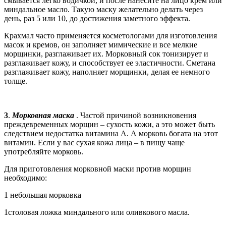
смывается легко водичкой, и после нанесите на лицо крем или
миндальное масло. Такую маску желательно делать через
день, раз 5 или 10, до достижения заметного эффекта.
Крахмал часто применяется косметологами для изготовления
масок и кремов, он заполняет мимические и все мелкие
морщинки, разглаживает их. Морковный сок тонизирует и
разглаживает кожу, и способствует ее эластичности. Сметана
разглаживает кожу, наполняет морщинки, делая ее немного
толще.
3
.
Морковная маска
. Частой причиной возникновения
преждевременных морщин – сухость кожи, а это может быть
следствием недостатка витамина А. А морковь богата на этот
витамин. Если у вас сухая кожа лица – в пищу чаще
употребляйте морковь.
Для приготовления морковной маски против морщин
необходимо:
1 небольшая морковка
1столовая ложка миндального или оливкового масла.