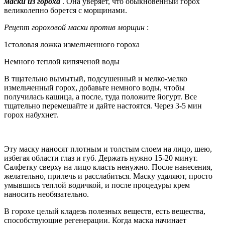
маски из гороха
. Она уверяет, что обыкновенный горох
великолепно борется с морщинами.
Рецепт гороховой маски против морщин
:
1столовая ложка измельченного гороха
Немного теплой кипяченой воды
В тщательно вымытый, подсушенный и мелко-мелко
измельченный горох, добавьте немного воды, чтобы
получилась кашица, а после, туда положите йогурт. Все
тщательно перемешайте и дайте настоятся. Через 3-5 мин
горох набухнет.
Эту маску наносят плотным и толстым слоем на лицо, шею,
избегая области глаз и губ. Держать нужно 15-20 минут.
Салфетку сверху на лицо класть ненужно. После нанесения,
желательно, прилечь и расслабиться. Маску удаляют, просто
умывшись теплой водичкой, и после процедуры крем
наносить необязательно.
В горохе целый кладезь полезных веществ, есть вещества,
способствующие регенерации. Когда маска начинает