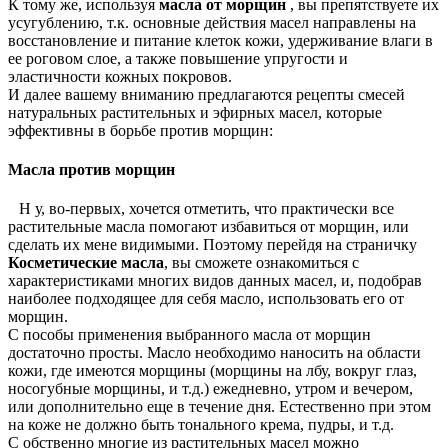
К тому же, используя
масла от морщин
, вы препятствуете их
усугублению, т.к. основные действия масел направлены на
восстановление и питание клеток кожи, удерживание влаги в
ее роговом слое, а также повышение упругости и
эластичности кожных покровов.
И далее вашему вниманию предлагаются рецепты смесей
натуральных растительных и эфирных масел, которые
эффективны в борьбе против морщин:
Масла против морщин
Н у, во-первых, хочется отметить, что практически все
растительные масла помогают избавиться от морщин, или
сделать их мене видимыми. Поэтому перейдя на страничку
Косметические масла
, вы сможете ознакомиться с
характеристиками многих видов данных масел, и, подобрав
наиболее подходящее для себя масло, использовать его от
морщин.
С пособы применения выбранного масла от морщин
достаточно просты. Масло необходимо наносить на области
кожи, где имеются морщины (морщины на лбу, вокруг глаз,
носогубные морщины, и т.д.) ежедневно, утром и вечером,
или дополнительно еще в течение дня. Естественно при этом
на коже не должно быть тонального крема, пудры, и т.д.
С обственно многие из растительных масел можно