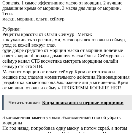
Contents. 1 самое эффективное масло от морщин. 2 лучшие
домашние крема от морщин. 3 масла для лица от морщин.
Теги:
маски, морщин, ольги, сеймур.
Рубрика:
Рецепты красоты от Ольги Сеймур | Метки:
как ухаживать за ресницами, масло для век от ольги сеймур,
уход за кожей вокруг глаз.
буде добре средство от морщин маска от морщин полезные
советы корисні поради домашняя маска Ольга Сеймур ольга
сеймур канал СТБ косметика смотреть морщины онлайн
сеймур стс стб STB.
Маски от морщин от ольги сеймур.Крем от от отеков и
мешков под глазами моментального действия.Инновационная
разработка косметологов.Омоложение лица мгновенно. Крем
от морщин от ольги сеймур- ПРОБЛЕМЫ БОЛЬШЕ НЕТ!
Читать также:
Когда появляются первые морщинки
Экономичная замена уколам Экономичный способ убрать
морщины
Но год назад, попробовав одну маску, а потом скраб, а потом