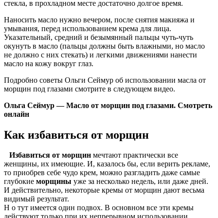
стекла, в прохладном месте достаточно долгое время.
Наносить масло нужно вечером, после снятия макияжа и
умывания, перед использованием крема для лица.
Указательный, средний и безымянный пальцы чуть-чуть
окунуть в масло (пальцы должны быть влажными, но масло
не должно с них стекать) и легкими движениями нанести
масло на кожу вокруг глаз.
Подробно советы Ольги Сеймур об использовании масла от
морщин под глазами смотрите в следующем видео.
Ольга Сеймур — Масло от морщин под глазами. Смотреть
онлайн
Как избавиться от морщин
Избавиться от морщин
мечтают практически все
женщины, их имеющие. И, казалось бы, если верить рекламе,
то приобрев себе чудо крем, можно разгладить даже самые
глубокие
морщины
уже за несколько недель, или даже дней.
И действительно, некоторые кремы от морщин дают весьма
видимый результат.
Н о тут имеется один подвох. В основном все эти кремы
действуют только при их непрерывном использовании,