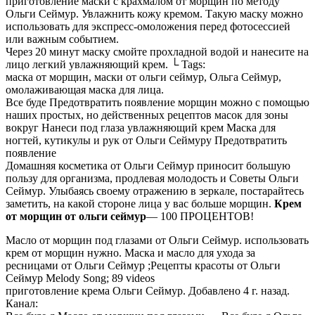
приготовление маски с крахмалом от морщин по методу
Ольги Сеймур. Увлажнить кожу кремом. Такую маску можно
использовать для экспресс-омоложения перед фотосессией
или важным событием.
Через 20 минут маску смойте прохладной водой и нанесите на
лицо легкий увлажняющий крем. └ Tags:
маска от морщин, маски от ольги сеймур, Ольга Сеймур,
омолаживающая маска для лица.
Все буде Предотвратить появление морщин можно с помощью
наших простых, но действенных рецептов масок для зоны
вокруг Нанеси под глаза увлажняющий крем Маска для
ногтей, кутикулы и рук от Ольги Сеймуру Предотвратить
появление
Домашняя косметика от Ольги Сеймур приносит большую
пользу для организма, продлевая молодость и Советы Ольги
Сеймур. Улыбаясь своему отражению в зеркале, постарайтесь
заметить, на какой стороне лица у вас больше морщин.
Крем
от морщин от ольги сеймур
— 100 ПРОЦЕНТОВ!
Масло от морщин под глазами от Ольги Сеймур. использовать
крем от морщин нужно. Маска и масло для ухода за
ресницами от Ольги Сеймур ;Рецепты красоты от Ольги
Сеймур Melody Song; 89 videos
приготовление крема Ольги Сеймур. Добавлено 4 г. назад.
Канал: