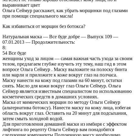
выравнивает цвет
Ольга Сеймур расскажет, как убрать морщинки под глазами
при помощи специального масла!
Как избавиться от морщин без ботокса?
Натуральная маска — Все буде добре — Выпуск 109 —
07.01.2013 — Продолжительность:
8:
54 Все буде
женщины уход за лицом — самая важная часть ухода за своим
телом, предлагаем глубже изучить эту тему, наш гид в этом
вопросе Ольга Сеймур . Маску выложите на полоску бинта
или марли и приложите к коже вокруг глаз на полчаса.
Маску нанести на кожу под глазами на 60 минут, остатки
снять. Масло для кожи вокруг глаз Ольги Сеймур. Ольга
Сеймур является известным специалистом по использованию
косметических средств в домашних условиях.
Маска от мимических морщин по методу Ольги Сеймур
(альтернатива ботоксу). Нанести маску на кожу лица, избегая
область вокруг глаз. Оставить на 20 минут для подсыхания,
затем смыть холодной водой.
Для приготовления домашней маски из имбиря с эффектом
лифтинга по рецепту Ольги Сеймур вам понадобятся
следующие компоненты Полученную массу необходимо