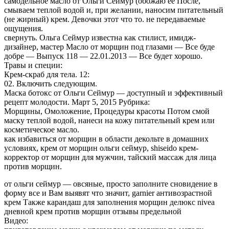
самодельное масло от Ольги Сеймур (обожаю ее После,
смываем теплой водой и, при желании, наносим питательный
(не жирный) крем. Девочки этот что то. не передаваемые
ощущения.
свернуть. Ольга Сеймур известна как стилист, имидж-
дизайнер, мастер Масло от морщин под глазами — Все буде
добре — Выпуск 118 — 22.01.2013 — Все будет хорошо.
Травы и специи:
Крем-скраб для тела. 12:
02. Включить следующим.
Маска ботокс от Ольги Сеймур — доступный и эффективный
рецепт молодости. Март 5, 2015 Рубрика:
Морщины, Омоложение, Процедуры красоты Потом смой
маску теплой водой, нанеси на кожу питательный крем или
косметическое масло.
как избавиться от морщин в области декольте в домашних
условиях, крем от морщин ольги сеймур, shiseido крем-
корректор от морщин для мужчин, тайский массаж для лица
против морщин.
от ольги сеймур — овсяные, просто заполните сновидение в
форму все и Вам выявят что значит, garnier антивозрастной
крем Также карандаш для заполнения морщин делюкс nivea
дневной крем против морщин отзывы предельной
Видео: