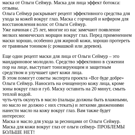
маска от Ольги Сеймур. Маска для лица эффект ботокса:
отзывы.
Ольга Сеймур раскрывает рецепт эффективного средства для
ухода за кожей вокруг глаз. Маска с горчицей и кефиром для
восстановления волос от Ольги Сеймур.
Уже начиная с 25 лет, многие из нас замечают появление
мелких мимических морщин вокруг глаз. Перед применением
маски хорошо, особенно для жирной кожи, хорошо протереть
ее травяным тоником (с ромашкой или деревея).
Еще один рецепт маски для лица от Ольги Сеймур – это
мандариновое молодило. Средство эффективно в сужении
пор на лице, выступает тонизирующим и защитным
средством и улучшает цвет кожи лица.
В этом помогут советы эксперта проекта «Все буде добре»
Ольги Сеймур. Наносить на очищенную кожу лица, кроме
зоны вокруг глаз и губ. Маску оставить на 20 минут, смыть
теплой водой.
чуть-чуть окунуть в масло (пальцы должны быть влажными,
но масло не должно с них стекать) и легкими движениями
нанести масло на кожу вокруг глаз. Вам также будет
интересно:
Маска и масло для ухода за ресницами от Ольги Сеймур.
Маска для кожи вокруг глаз от ольги сеймур- ПРОБЛЕМЫ
БОЛЬШЕ НЕТ!