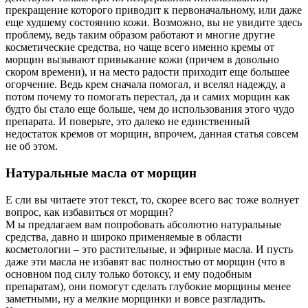
прекращение которого приводит к первоначальному, или даже
еще худшему состоянию кожи. Возможно, вы не увидите здесь
проблему, ведь таким образом работают и многие другие
косметические средства, но чаще всего именно кремы от
морщин вызывают привыкание кожи (причем в довольно
скором времени), и на место радости приходит еще большее
огорчение. Ведь крем сначала помогал, и вселял надежду, а
потом почему то помогать перестал, да и самих морщин как
будто бы стало еще больше, чем до использования этого чудо
препарата. И поверьте, это далеко не единственный
недостаток кремов от морщин, впрочем, данная статья совсем
не об этом.
Натуральные масла от морщин
Е сли вы читаете этот текст, то, скорее всего вас тоже волнует
вопрос, как избавиться от морщин?
М ы предлагаем вам попробовать абсолютно натуральные
средства, давно и широко применяемые в области
косметологии – это растительные, и эфирные масла. И пусть
даже эти масла не избавят вас полностью от морщин (что в
основном под силу только ботоксу, и ему подобным
препаратам), они помогут сделать глубокие морщины менее
заметными, ну а мелкие морщинки и вовсе разгладить.