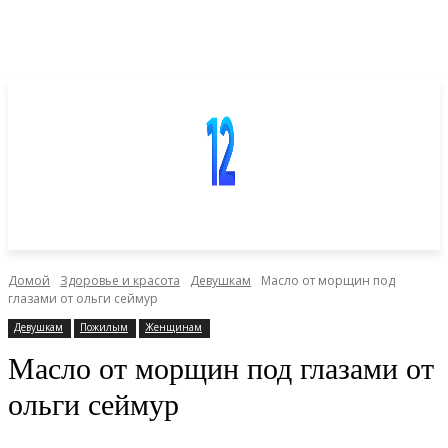
Домой
Здоровье и красота
Девушкам
Масло от морщин под
глазами от ольги сеймур
Девушкам
Пожилым
Женщинам
Масло от морщин под глазами от
ольги сеймур