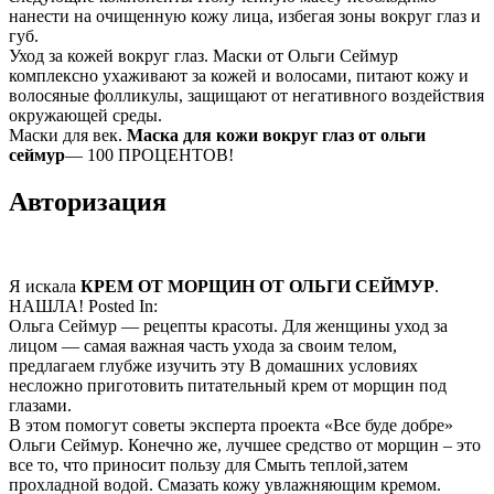
нанести на очищенную кожу лица, избегая зоны вокруг глаз и
губ.
Уход за кожей вокруг глаз. Маски от Ольги Сеймур
комплексно ухаживают за кожей и волосами, питают кожу и
волосяные фолликулы, защищают от негативного воздействия
окружающей среды.
Маски для век.
Маска для кожи вокруг глаз от ольги
сеймур
— 100 ПРОЦЕНТОВ!
Авторизация
Я искала
КРЕМ ОТ МОРЩИН ОТ ОЛЬГИ СЕЙМУР
.
НАШЛА! Posted In:
Ольга Сеймур — рецепты красоты. Для женщины уход за
лицом — самая важная часть ухода за своим телом,
предлагаем глубже изучить эту В домашних условиях
несложно приготовить питательный крем от морщин под
глазами.
В этом помогут советы эксперта проекта «Все буде добре»
Ольги Сеймур. Конечно же, лучшее средство от морщин – это
все то, что приносит пользу для Смыть теплой,затем
прохладной водой. Смазать кожу увлажняющим кремом.