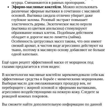
огурца. Смешиваются в равных пропорциях.
Эфирно-масляные коктейли
. Можно использовать
различные эфирные вытяжки в сочетании с масляной
основой. Вытяжка сандала отлично убирает даже
глубокие заломы. Розовый экстракт повышает
эластичность дермы. Экзотическое масло нероли
(вытяжка из цветков апельсина) стимулируют
образование новых клеток. Подобным действием
обладает и дорогое масло лиметта (лайма).
Особенность цитрусовых масел такова, что они имеют
свежий аромат, в чистом виде агрессивно действуют на
ткани, поэтому в масляную основу добавляют не больше
одной капельки.
Ещё один рецепт эффективной маски от морщинок под
глазами предлагается в этом видео:
В косметологии масляные коктейли зарекомендовали себя как
эффективные средства в борьбе с мимическими морщинками.
Выбирая масло для омолаживающих процедур век, не
переборщите с жирной основой и эфирными вытяжками,
агрессивно воздействующими на нежную кожу. Следите за
реакцией кожных покровов.
Вы сможете найти дополнительную информацию по данной