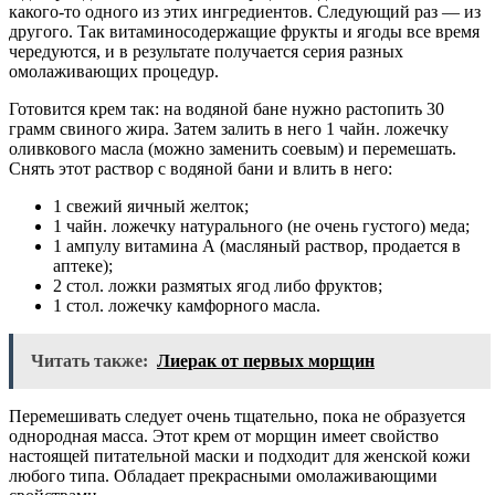
какого-то одного из этих ингредиентов. Следующий раз — из
другого. Так витаминосодержащие фрукты и ягоды все время
чередуются, и в результате получается серия разных
омолаживающих процедур.
Готовится крем так: на водяной бане нужно растопить 30
грамм свиного жира. Затем залить в него 1 чайн. ложечку
оливкового масла (можно заменить соевым) и перемешать.
Снять этот раствор с водяной бани и влить в него:
1 свежий яичный желток;
1 чайн. ложечку натурального (не очень густого) меда;
1 ампулу витамина А (масляный раствор, продается в
аптеке);
2 стол. ложки размятых ягод либо фруктов;
1 стол. ложечку камфорного масла.
Читать также:
Лиерак от первых морщин
Перемешивать следует очень тщательно, пока не образуется
однородная масса. Этот крем от морщин имеет свойство
настоящей питательной маски и подходит для женской кожи
любого типа. Обладает прекрасными омолаживающими