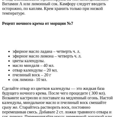
Витамин А или лимонный сок. Камфору следует вводить
осторожно, по каплям. Крем хранить только при низкой
температуре.
Рецепт ночного крема от морщин №7
эфирное масло ладана – четверть ч. л.
эфирное масло лимона – четверть ч. л.
цветы календулы.
масло миндаля – 40 мл.
отвар календулы – 20 мл.
пчелиный воск – 20 г
сок лимона– 10 мл.
Сделайте отвар из цветков календулы — это жидкая база
будущего ночного крема. После чего процедите ( 300 мл).
Возьмите кастрюлю и поставьте на медленный огонь. Настой
календулы, миндальное масло и пчелиный воск смешайте
сразу же. Старайтеcь растворить воск, постоянно
перемешивая смесь. Добавьте 2 ст. ложки травяного отвара и
сок лимона. Перемешивайте массу деревянной лопаткой или