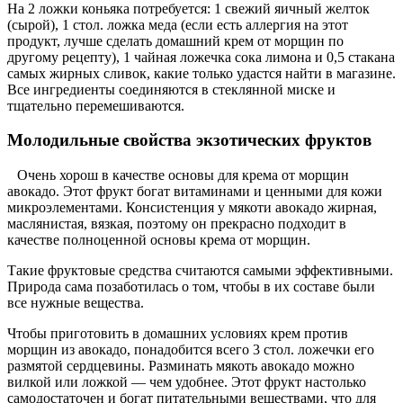
На 2 ложки коньяка потребуется: 1 свежий яичный желток
(сырой), 1 стол. ложка меда (если есть аллергия на этот
продукт, лучше сделать домашний крем от морщин по
другому рецепту), 1 чайная ложечка сока лимона и 0,5 стакана
самых жирных сливок, какие только удастся найти в магазине.
Все ингредиенты соединяются в стеклянной миске и
тщательно перемешиваются.
Молодильные свойства экзотических фруктов
Очень хорош в качестве основы для крема от морщин
авокадо. Этот фрукт богат витаминами и ценными для кожи
микроэлементами. Консистенция у мякоти авокадо жирная,
маслянистая, вязкая, поэтому он прекрасно подходит в
качестве полноценной основы крема от морщин.
Такие фруктовые средства считаются самыми эффективными.
Природа сама позаботилась о том, чтобы в их составе были
все нужные вещества.
Чтобы приготовить в домашних условиях крем против
морщин из авокадо, понадобится всего 3 стол. ложечки его
размятой сердцевины. Разминать мякоть авокадо можно
вилкой или ложкой — чем удобнее. Этот фрукт настолько
самодостаточен и богат питательными веществами, что для