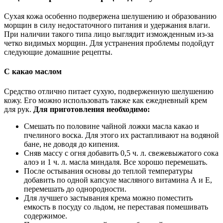
Сухая кожа особенно подвержена шелушению и образованию
морщин в силу недостаточного питания и удержания влаги.
При наличии такого типа лицо выглядит изможденным из-за
четко видимых морщин. Для устранения проблемы подойдут
следующие домашние рецепты.
С какао маслом
Средство отлично питает сухую, подверженную шелушению
кожу. Его можно использовать также как ежедневный крем
для рук.
Для приготовления необходимо:
Смешать по половине чайной ложки масла какао и
пчелиного воска. Для этого их растапливают на водяной
бане, не доводя до кипения.
Сняв массу с огня добавить 0,5 ч. л. свежевыжатого сока
алоэ и 1 ч. л. масла миндаля. Все хорошо перемешать.
После остывания основы до теплой температуры
добавить по одной капсуле масляного витамина А и Е,
перемешать до однородности.
Для лучшего застывания крема можно поместить
емкость в посуду со льдом, не переставая помешивать
содержимое.