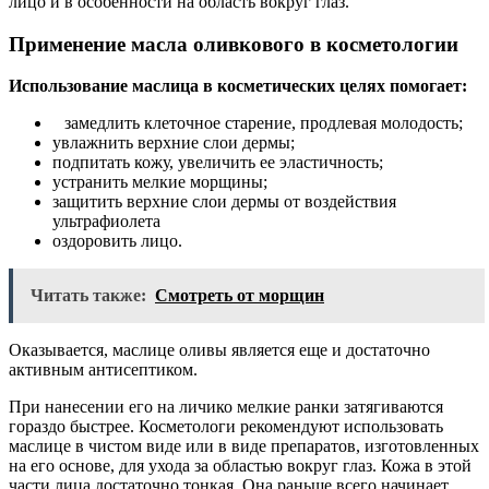
лицо и в особенности на область вокруг глаз.
Применение масла оливкового в косметологии
Использование маслица в косметических целях помогает:
замедлить клеточное старение, продлевая молодость;
увлажнить верхние слои дермы;
подпитать кожу, увеличить ее эластичность;
устранить мелкие морщины;
защитить верхние слои дермы от воздействия
ультрафиолета
оздоровить лицо.
Читать также:
Смотреть от морщин
Оказывается, маслице оливы является еще и достаточно
активным антисептиком.
При нанесении его на личико мелкие ранки затягиваются
гораздо быстрее. Косметологи рекомендуют использовать
маслице в чистом виде или в виде препаратов, изготовленных
на его основе, для ухода за областью вокруг глаз. Кожа в этой
части лица достаточно тонкая. Она раньше всего начинает