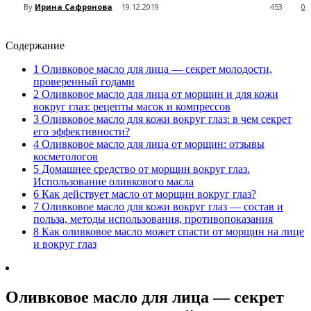
By
Ирина Сафронова
19.12.2019
453
0
Содержание
1
Оливковое масло для лица — секрет молодости,
проверенный годами
2
Оливковое масло для лица от морщин и для кожи
вокруг глаз: рецепты масок и компрессов
3
Оливковое масло для кожи вокруг глаз: в чем секрет
его эффективности?
4
Оливковое масло для лица от морщин: отзывы
косметологов
5
Домашнее средство от морщин вокруг глаз.
Использование оливкового масла
6
Как действует масло от морщин вокруг глаз?
7
Оливковое масло для кожи вокруг глаз — состав и
польза, методы использования, противопоказания
8
Как оливковое масло может спасти от морщин на лице
и вокруг глаз
Оливковое масло для лица — секрет