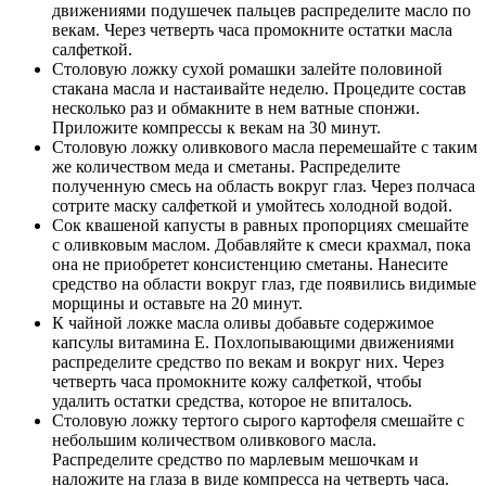
движениями подушечек пальцев распределите масло по
векам. Через четверть часа промокните остатки масла
салфеткой.
Столовую ложку сухой ромашки залейте половиной
стакана масла и настаивайте неделю. Процедите состав
несколько раз и обмакните в нем ватные спонжи.
Приложите компрессы к векам на 30 минут.
Столовую ложку оливкового масла перемешайте с таким
же количеством меда и сметаны. Распределите
полученную смесь на область вокруг глаз. Через полчаса
сотрите маску салфеткой и умойтесь холодной водой.
Сок квашеной капусты в равных пропорциях смешайте
с оливковым маслом. Добавляйте к смеси крахмал, пока
она не приобретет консистенцию сметаны. Нанесите
средство на области вокруг глаз, где появились видимые
морщины и оставьте на 20 минут.
К чайной ложке масла оливы добавьте содержимое
капсулы витамина Е. Похлопывающими движениями
распределите средство по векам и вокруг них. Через
четверть часа промокните кожу салфеткой, чтобы
удалить остатки средства, которое не впиталось.
Столовую ложку тертого сырого картофеля смешайте с
небольшим количеством оливкового масла.
Распределите средство по марлевым мешочкам и
наложите на глаза в виде компресса на четверть часа.