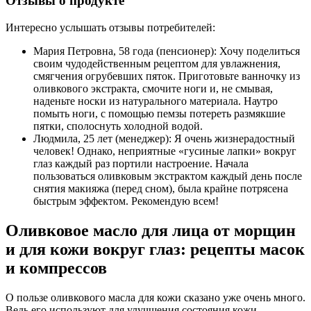
Отзывы о продукте
Интересно услышать отзывы потребителей:
Мария Петровна, 58 года (пенсионер): Хочу поделиться
своим чудодейственным рецептом для увлажнения,
смягчения огрубевших пяток. Приготовьте ванночку из
оливкового экстракта, смочите ноги и, не смывая,
наденьте носки из натурального материала. Наутро
помыть ноги, с помощью пемзы потереть размякшие
пятки, сполоснуть холодной водой.
Людмила, 25 лет (менеджер): Я очень жизнерадостный
человек! Однако, неприятные «гусиные лапки» вокруг
глаз каждый раз портили настроение. Начала
пользоваться оливковым экстрактом каждый день после
снятия макияжа (перед сном), была крайне потрясена
быстрым эффектом. Рекомендую всем!
Оливковое масло для лица от морщин
и для кожи вокруг глаз: рецепты масок
и компрессов
О пользе оливкового масла для кожи сказано уже очень много.
Ведь его используют для улучшения состояния кожи