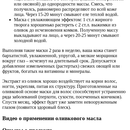
или овсяной) до однородности массы. Смесь, что
получилсь, равномерно распределяют по всей коже
лица. Через 15-20 минут смывают еле теплой водой.
Маска с увлажняющим эффектом: 1 ст.л жирного
творога хорошенько растереть с 2 ст.л. выжимки из
оливок до исчезновения комков. Полученную массу
выкладывают на лицо, а через 20-25 минут смывают
холодной водой.
Выполняя такие маски 2 раза в неделю, ваша кожа станет
бархатистой, увлажненной, упругой, а мелкие морщинки
вокруг глаз – исчезнут на длительный срок. Допускается
добавление измельченных (растертых) свежих овощей или
фруктов, богатых на витамины и минералы.
Экстракт из оливок хорошо воздействует на корни волос,
ногти, укрепляя, питая их структуру. Приготовленные на
оливковой основе маски для волос способствуют устранению
ряда заболеваний (перхоти, сухости, посеченных кончиков).
Спустя месяц, эффект будет уже заметен невооруженным
глазом (появится здоровый блеск).
Видео о применении оливкового масла