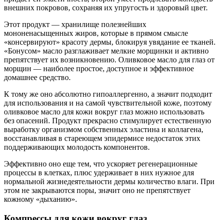
внешних покровов, сохраняя их упругость и здоровый цвет.
Этот продукт — хранилище полезнейших
мононенасыщенных жиров, которые в прямом смысле
«консервируют» красоту дермы, блокируя увядание ее тканей.
«Бонусом» масло разглаживает мелкие морщинки и активно
препятствует их возникновению. Оливковое масло для глаз от
морщин — наиболее простое, доступное и эффективное
домашнее средство.
К тому же оно абсолютно гипоаллергенно, а значит подходит
для использования и на самой чувствительной коже, поэтому
оливковое масло для кожи вокруг глаз можно использовать
без опасений. Продукт прекрасно стимулирует естественную
выработку организмом собственных эластина и коллагена,
восстанавливая в стареющем эпидермисе недостаток этих
поддерживающих молодость компонентов.
Эффективно оно еще тем, что ускоряет регенерационные
процессы в клетках, плюс удерживает в них нужное для
нормальной жизнедеятельности дермы количество влаги. При
этом не закрываются поры, значит оно не препятствует
кожному «дыханию».
Компрессы для кожи вокруг глаз