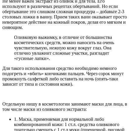
Не менее важен экстракт из оливок и для тела. Его
используют в различных рецептах обертываний. Но если
обертывание это слишком сложная процедура – добавьте 2-3
столовых ложки в ванну. Прием таких ванн оказывает просто
невероятное действие на кожный покров, делая его мягким и
сияющим.
Оливковую выжимку, в отличие от большинства
косметических средств, можно наносить на очень
чувствительную, нежную кожу вокруг глаз. Она
отлично увлажнит сложные участки, разгладит
«гусиные лапки».
Для такого использования средство необходимо немного
подогреть и «вбить» кончиками пальцев. Через сорок минут
промокнуть салфеткой либо оставить на ночь (опять-таки
зависит от типа и состояния кожи).
Отдельную нишу в косметологии занимают маски для лица, в
том числе маски из оливкового экстракта:
1. Маска, применяемая для нормальной либо
комбинированной кожи: 1 ст.л. средства оливкового
тщательно смешать с 1 ст.л муки (пшеничной, рисовой