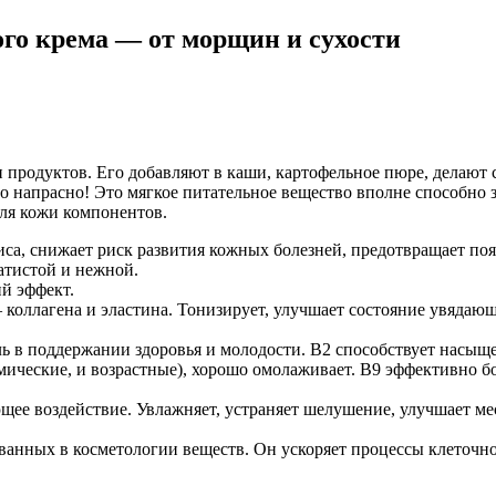
ого крема — от морщин и сухости
продуктов. Его добавляют в каши, картофельное пюре, делают с
о напрасно! Это мягкое питательное вещество вполне способно 
для кожи компонентов.
са, снижает риск развития кожных болезней, предотвращает по
хатистой и нежной.
й эффект.
– коллагена и эластина. Тонизирует, улучшает состояние увядаю
 в поддержании здоровья и молодости. В2 способствует насыщ
мические, и возрастные), хорошо омолаживает. В9 эффективно б
ее воздействие. Увлажняет, устраняет шелушение, улучшает ме
ванных в косметологии веществ. Он ускоряет процессы клеточно