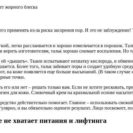
яет жирного блеска
го применять из-за риска засорения пор. И это не заблуждение!
кий, легко расслаивается и хорошо измельчается в порошок. Тал
 верить изготовителям, тальк хорошо снимает воспаления. Но та
я ей «дышать». Ткани испытывают нехватку кислорода, и обмен
ается. Более того, тальк забивает поры и создает удобную среду
от, на коже появляется еще больше высыпаний. (В таком случае
ерные точки.
ь его или нет – решать только вам. Если не хотите рисковать, 
олезен для кожи. Сливочный крем на крахмальной основе насыт
Средство действительно помогает. Главное – использовать свежи
гулярно, и вы обязательно оцените результат. Лицо посвежеет, п
е не хватает питания и лифтинга