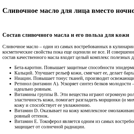
Сливочное масло для лица вместо ночн
Состав сливочного масла и его польза для кожи
Сливочное масло – один из самых востребованных в кулинарии 
косметические свойства пока еще оценили не все. И совершенн
состав качественного масла входит целый комплекс полезных 
Бета-каротин. Повышает защитные способности эпидерми
Кальций. Улучшает рельеф кожи, смягчает ее, делает бар
Ниацин. Повышает тонус тканей, производит освежающи
Ретинол (витамин А). Ускоряет синтез белков молодости 
идеально ровным.
Витамины группы В. Эти вещества играют огромную роль
эластичность кожи, помогает разгладить морщинки (и ми
кожу и способствует ее увлажнению.
Витамин D. Оказывает на кожу комплексное омолаживающ
ровный оттенок.
Витамин Е. Токоферол является одним из самых востребо
защищает от солнечной радиации.