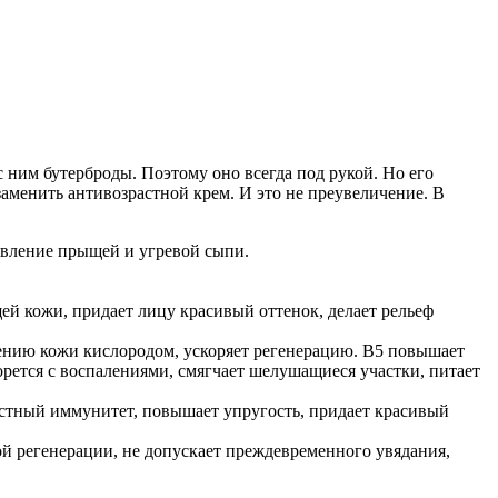
 ним бутерброды. Поэтому оно всегда под рукой. Но его
заменить антивозрастной крем. И это не преувеличение. В
явление прыщей и угревой сыпи.
щей кожи, придает лицу красивый оттенок, делает рельеф
ению кожи кислородом, ускоряет регенерацию. В5 повышает
орется с воспалениями, смягчает шелушащиеся участки, питает
стный иммунитет, повышает упругость, придает красивый
й регенерации, не допускает преждевременного увядания,