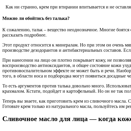
Как ни странно, крем при втирании впитывается и не оставл
Можно ли обойтись без талька?
К сожалению, тальк – вещество неоднозначное. Многие боятся е
рассказать подробнее.
Этот продукт относится к минералам. Но при этом он очень мяг
производстве дезодорантов и антибактериальных составов. Если
При нанесении на лицо он плотно покрывает кожу, не позволя
воспроизводство антиоксидантов, и общее состояние кожи ухудш
противовоспалительном эффекте не может быть и речи. Наобор
того, в области носа и подбородка могут появиться досадные ч
То есть аргументов против талька довольно много. Использоват
крахмалом. Кстати, подойдет и картофельный. Но он не так п
Теперь вы знаете, как приготовить крем из сливочного масла. 
Готовьте крем только из натурального масла, пользуйтесь им ре
Cливочное масло для лица — когда кож