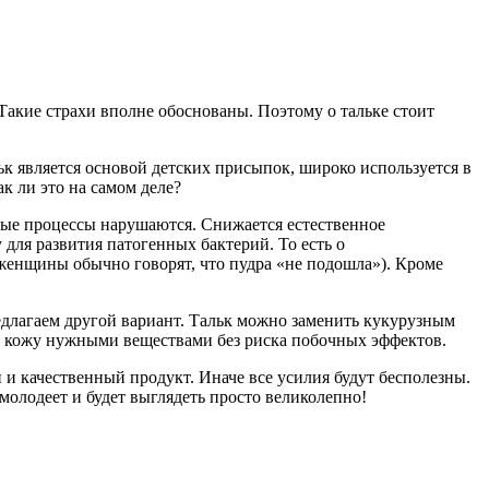
 Такие страхи вполне обоснованы. Поэтому о тальке стоит
ьк является основой детских присыпок, широко используется в
к ли это на самом деле?
ные процессы нарушаются. Снижается естественное
 для развития патогенных бактерий. То есть о
 женщины обычно говорят, что пудра «не подошла»). Кроме
предлагаем другой вариант. Тальк можно заменить кукурузным
ит кожу нужными веществами без риска побочных эффектов.
й и качественный продукт. Иначе все усилия будут бесполезны.
омолодеет и будет выглядеть просто великолепно!