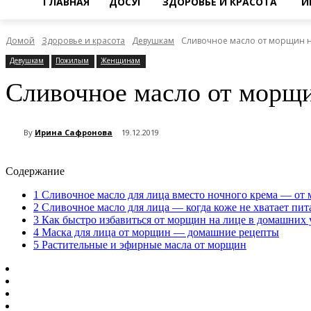
ГЛАВНАЯ
ДОСУГ
ЗДОРОВЬЕ И КРАСОТА
И
Домой
Здоровье и красота
Девушкам
Сливочное масло от морщин н
Девушкам
Пожилым
Женщинам
Сливочное масло от морщи
By
Ирина Сафронова
19.12.2019
Содержание
1
Сливочное масло для лица вместо ночного крема — от 
2
Cливочное масло для лица — когда коже не хватает пит
3
Как быстро избавиться от морщин на лице в домашних 
4
Маска для лица от морщин — домашние рецепты
5
Растительные и эфирные масла от морщин