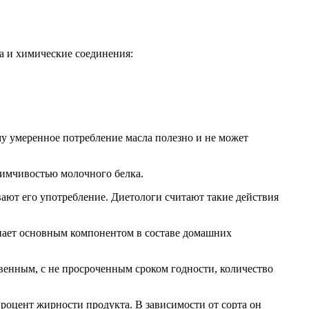
а и химические соединения:
му умеренное потребление масла полезно и не может
иимчивостью молочного белка.
вают его употребление. Диетологи считают такие действия
упает основным компонентом в составе домашних
венным, с не просроченным сроком годности, количество
процент жирности продукта. В зависимости от сорта он