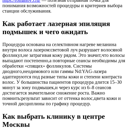
https://romanov5.ru/
— полезная отправная точка для
понимания возможностей процедуры и критериев выбора
станции обслуживания.
Как работает лазерная эпиляция
подмышек и чего ожидать
Процедура основана на селективном нагреве меланина
внутри волоса лазером:световой луч разрушает волосяной
фолликул,не затрагивая кожу рядом. Это значит,что волосы
выпадают постепенно,а повторные сеансы необходимы для
обработки «спящих» фолликулов. Системы
диодного,неодимового или гаммы Nd:YAG-лазера
адаптируются под разные типы кожи и степени контраста
волос. У большинства пациентов процедура длится 15–30
минут за зону подмышек,и через курс из 6–8 сеансов
достигается значительное снижение роста. Важно
помнить:результат зависит от оттенка волос,цвета кожи и
точной дисциплины по графику процедур.
Как выбрать клинику в центре
Москвы