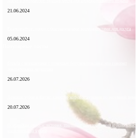
Досуг в Мурманске: лучшие места для индивидуального отдыха
21.06.2024
Екатеринбург: город с безграничными возможностями для досуга
05.06.2024
Популярные посты
Борьба с морщинами с помощью ботулинотоксина: что говорит
доказательная медицина
26.07.2026
Лечение зубов в Китае: качество мирового уровня по разумной цене
20.07.2026
Осетинские пироги: история, традиции приготовления и особенност
национальной кухни