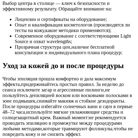
Выбор центра в столице — ключ к безопасности и
эффективному результату. Обращайте внимание на:
Лицензии и сертификаты на оборудование;
Опыт и квалификация косметологов (производятся ли
тесты на кожу,какие методики применяются);
Современное оборудование с соответствующими Light
Source и охват wavelengths;
Прозрачная структура цен,наличие бесплатной
консультации и индивидуального плана процедур;
Уход за кожей до и после процедуры
Чтобы эпиляция прошла комфортно и дала максимум
эффекта,придерживайтесь простых правил. За неделю до
сеанса исключите загар и агрессивные пилинги,не
пользуйтесь депиляцией воском или восковыми полосками в
зоне подмышек,снимайте макияж и стойкие дезодоранты.
После процедуры избегайте солнечных ванн и саун в первые
48–72 часа,используйте мягкие увлажняющие средства и
солнцезащитный крем. Важный момент:не рекомендуется
проводить эпиляцию в промежутке между процедурами
любыми методами,которые травмируют фолликулы,чтобы не
повредить кожу и не снизить эффект.