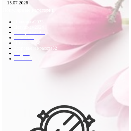
15.07.2026
Популярные категории
Пожилым
2933
Девушкам
2924
Женщинам
2911
Советы
60
Интересно
58
Здоровье и красота
52
Мода
33
Разное
32