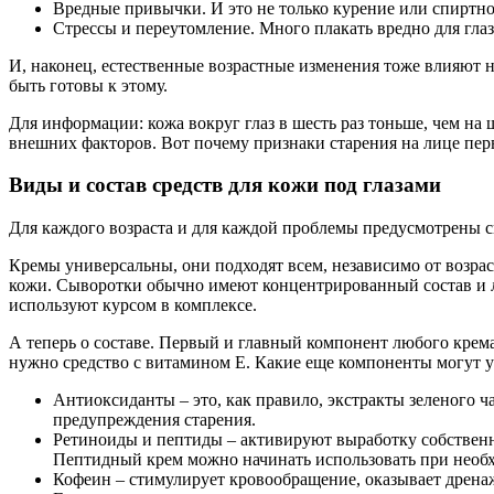
Вредные привычки. И это не только курение или спиртное
Стрессы и переутомление. Много плакать вредно для глазо
И, наконец, естественные возрастные изменения тоже влияют 
быть готовы к этому.
Для информации: кожа вокруг глаз в шесть раз тоньше, чем на
внешних факторов. Вот почему признаки старения на лице пер
Виды и состав средств для кожи под глазами
Для каждого возраста и для каждой проблемы предусмотрены с
Кремы универсальны, они подходят всем, независимо от возраст
кожи. Сыворотки обычно имеют концентрированный состав и л
используют курсом в комплексе.
А теперь о составе. Первый и главный компонент любого крема
нужно средство с витамином Е. Какие еще компоненты могут ук
Антиоксиданты – это, как правило, экстракты зеленого 
предупреждения старения.
Ретиноиды и пептиды – активируют выработку собствен
Пептидный крем можно начинать использовать при необхо
Кофеин – стимулирует кровообращение, оказывает дренажн