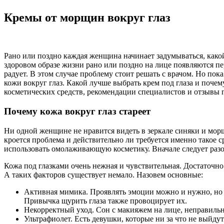
Кремы от морщин вокруг глаз
Рано или поздно каждая женщина начинает задумываться, какой
здоровом образе жизни рано или поздно на лице появляются пер
радует. В этом случае проблему стоит решать с врачом. Но пок
кожи вокруг глаз. Какой лучше выбрать крем под глаза и поче
косметических средств, рекомендации специалистов и отзывы 
Почему кожа вокруг глаз стареет
Ни одной женщине не нравится видеть в зеркале синяки и морщ
кроется проблема и действительно ли требуется именно такое ср
использовать омолаживающую косметику. Вначале следует разоб
Кожа под глазками очень нежная и чувствительная. Достаточ
А таких факторов существует немало. Назовем основные:
Активная мимика. Проявлять эмоции можно и нужно, но та
Привычка щурить глаза также провоцирует их.
Некорректный уход. Сон с макияжем на лице, неправильно
Ультрафиолет. Есть девушки, которые ни за что не выйду