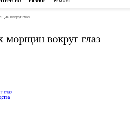
НТЕРЕСНО
РАЗНОЕ
РЕМОНТ
рщин вокруг глаз
х морщин вокруг глаз
г глаз
дства