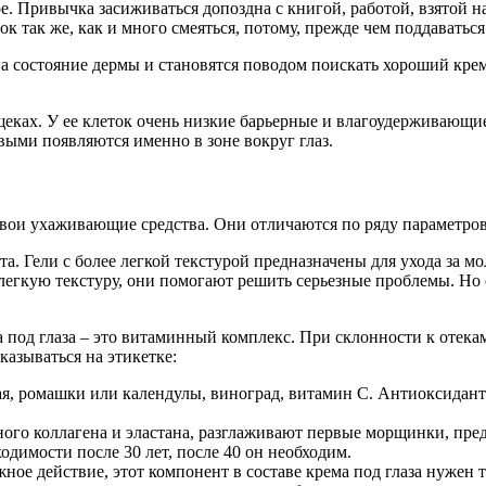
. Привычка засиживаться допоздна с книгой, работой, взятой на
к так же, как и много смеяться, потому, прежде чем поддаваться
на состояние дермы и становятся поводом поискать хороший кр
 щеках. У ее клеток очень низкие барьерные и влагоудерживающ
выми появляются именно в зоне вокруг глаз.
вои ухаживающие средства. Они отличаются по ряду параметров.
а. Гели с более легкой текстурой предназначены для ухода за м
егкую текстуру, они помогают решить серьезные проблемы. Но 
 под глаза – это витаминный комплекс. При склонности к отекам
азываться на этикетке:
чая, ромашки или календулы, виноград, витамин С. Антиоксидан
ного коллагена и эластана, разглаживают первые морщинки, пр
димости после 30 лет, после 40 он необходим.
ое действие, этот компонент в составе крема под глаза нужен т