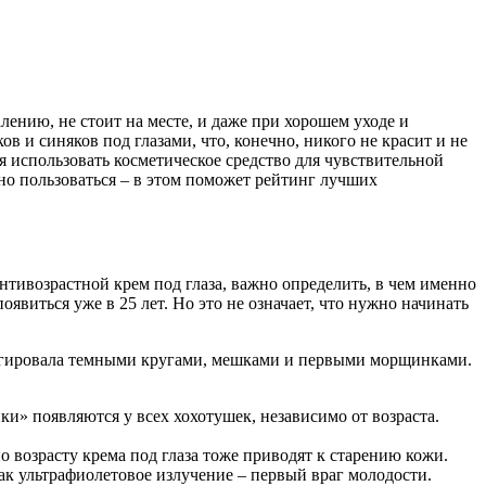
лению, не стоит на месте, и даже при хорошем уходе и
в и синяков под глазами, что, конечно, никого не красит и не
ся использовать косметическое средство для чувствительной
ьно пользоваться – в этом поможет рейтинг лучших
нтивозрастной крем под глаза, важно определить, в чем именно
оявиться уже в 25 лет. Но это не означает, что нужно начинать
реагировала темными кругами, мешками и первыми морщинками.
и» появляются у всех хохотушек, независимо от возраста.
о возрасту крема под глаза тоже приводят к старению кожи.
как ультрафиолетовое излучение – первый враг молодости.