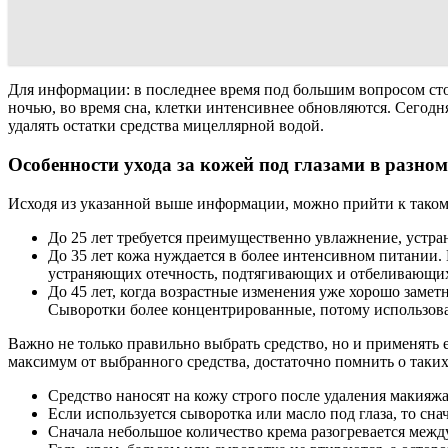
Для информации: в последнее время под большим вопросом стои
ночью, во время сна, клетки интенсивнее обновляются. Сегодня
удалять остатки средства мицеллярной водой.
Особенности ухода за кожей под глазами в разном
Исходя из указанной выше информации, можно прийти к таком
До 25 лет требуется преимущественно увлажнение, устра
До 35 лет кожа нуждается в более интенсивном питании.
устраняющих отечность, подтягивающих и отбеливающи
До 45 лет, когда возрастные изменения уже хорошо заме
Сыворотки более концентрированные, потому использоват
Важно не только правильно выбрать средство, но и применять 
максимум от выбранного средства, достаточно помнить о таки
Средство наносят на кожу строго после удаления макияжа
Если используется сыворотка или масло под глаза, то снач
Сначала небольшое количество крема разогревается межд