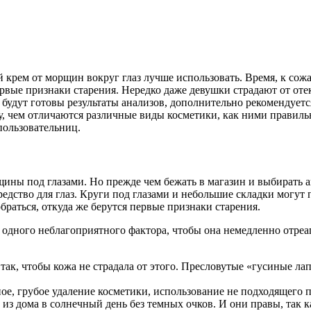
 крем от морщин вокруг глаз лучше использовать. Время, к сожа
вые признаки старения. Нередко даже девушки страдают от отеко
а будут готовы результаты анализов, дополнительно рекомендует
му, чем отличаются различные виды косметики, как ними правил
пользовательниц.
ины под глазами. Но прежде чем бежать в магазин и выбирать а
едство для глаз. Круги под глазами и небольшие складки могут п
раться, откуда же берутся первые признаки старения.
но одного неблагоприятного фактора, чтобы она немедленно от
к, чтобы кожа не страдала от этого. Пресловутые «гусиные лапк
е, грубое удаление косметики, использование не подходящего п
т из дома в солнечный день без темных очков. И они правы, так 