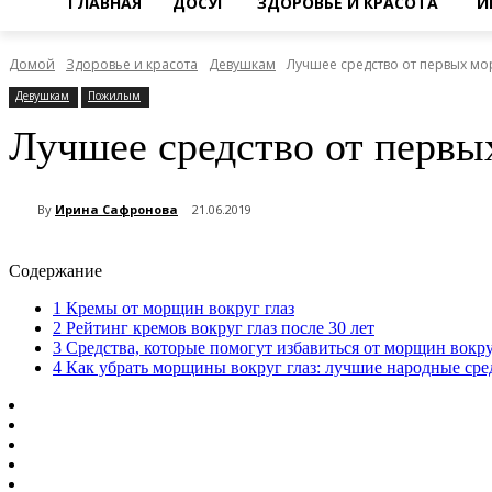
ГЛАВНАЯ
ДОСУГ
ЗДОРОВЬЕ И КРАСОТА
И
Домой
Здоровье и красота
Девушкам
Лучшее средство от первых мо
Девушкам
Пожилым
Лучшее средство от первы
By
Ирина Сафронова
21.06.2019
Содержание
1
Кремы от морщин вокруг глаз
2
Рейтинг кремов вокруг глаз после 30 лет
3
Средства, которые помогут избавиться от морщин вокру
4
Как убрать морщины вокруг глаз: лучшие народные сре