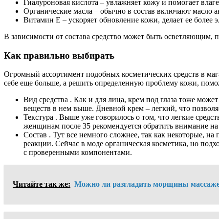
Гиалуроновая кислота – увлажняет кожу и помогает влаге
Органические масла – обычно в состав включают масло а
Витамин Е – ускоряет обновление кожи, делает ее более 
В зависимости от состава средство может быть осветляющим, 
Как правильно выбирать
Огромный ассортимент подобных косметических средств в мага
себе еще больше, а решить определенную проблему кожи, пом
Вид средства . Как и для лица, крем под глаза тоже мо
веществ в нем выше. Дневной крем – легкий, что позвол
Текстура . Выше уже говорилось о том, что легкие средс
женщинам после 35 рекомендуется обратить внимание на
Состав . Тут все немного сложнее, так как некоторые, на
реакции. Сейчас в моде органическая косметика, но подх
с проверенными компонентами.
Читайте так же:
Можно ли разгладить морщины массаж