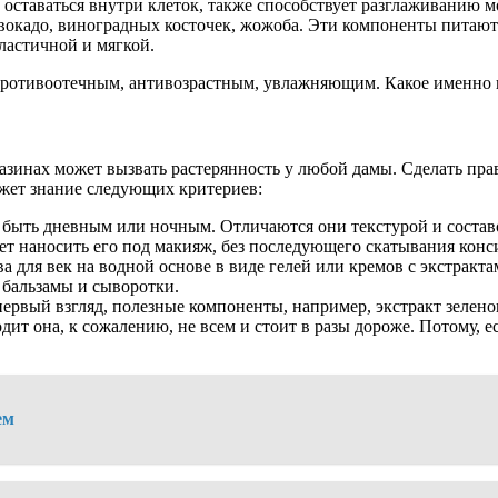
 оставаться внутри клеток, также способствует разглаживанию 
вокадо, виноградных косточек, жожоба. Эти компоненты питают
эластичной и мягкой.
противоотечным, антивозрастным, увлажняющим. Какое именно в
зинах может вызвать растерянность у любой дамы. Сделать прав
ожет знание следующих критериев:
жет быть дневным или ночным. Отличаются они текстурой и сост
яет наносить его под макияж, без последующего скатывания конс
тва для век на водной основе в виде гелей или кремов с экстрак
 бальзамы и сыворотки.
 первый взгляд, полезные компоненты, например, экстракт зелен
одит она, к сожалению, не всем и стоит в разы дороже. Потому
ем