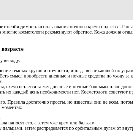
т необходимость использования ночного крема под глаза. Раньше
 многие косметологи рекомендуют обратное. Кожа должна отдыхать
 возрасте
у выводу:
нение темных кругов и отечности, иногда возникающей по утра
 Есть смысл приобрести дневные и ночные средства по уходу за
х.
тны, схема остается та же: дневные и ночные бальзамы плюс доп
ь их каждый день необходимости нет. Косметологи советуют пр
его. Правила достаточно просты, но известны они не всем, пот
х моментах:
.
ала наносят его, а затем уже крем или бальзам.
у пальцами, затем распределяется по орбитальным дугам от внут