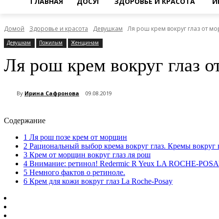
ГЛАВНАЯ
ДОСУГ
ЗДОРОВЬЕ И КРАСОТА
И
Домой
Здоровье и красота
Девушкам
Ля рош крем вокруг глаз от м
Девушкам
Пожилым
Женщинам
Ля рош крем вокруг глаз 
By
Ирина Сафронова
09.08.2019
Содержание
1
Ля рош позе крем от морщин
2
Рациональный выбор крема вокруг глаз. Кремы вокруг г
3
Крем от морщин вокруг глаз ля рош
4
Внимание: ретинол! Redermic R Yeux LA ROCHE-POS
5
Немного фактов о ретиноле.
6
Крем для кожи вокруг глаз La Roche-Posay