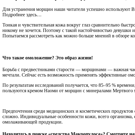
Для устранения морщин наши читатели успешно используют Bio
Подробнее здесь…
Тонкая и чувствительная кожа вокруг глаз сравнительно быстр
никому не хочется. Поэтому с такой настойчивостью девушки
Попытаемся рассмотреть как можно больше мнений в обзоре ко
Что такое омоложение? Это образ жизни!
Борьба с предвестниками старости — морщинами — важная часть
мечтали. Сейчас есть возможность применять эффективные омо
По результатам исследований получается, что 85–95 % времен
пользуются кремом Наоми от морщин с минералами Мертвого м
Предпочтения среди медицинских и косметических продуктов 
сложно. Индивидуальные особенности кожи, всего организма, с
омолаживающей продукции.
Находитесь в поиске «средства Макропулоса»? Смотрите на