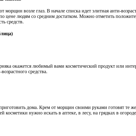
т морщин возле глаз. В начале списка идет элитная анти-возра
о цене людям со средним достатком. Можно отметить положите
ть средств.
блица)
няка окажется любимый вами косметический продукт или инте
-возрастного средства.
 приготовить дома. Крем от морщин своими руками готовят те 
 косметики нужно искать в аптеке, в лесу, на грядках в огор