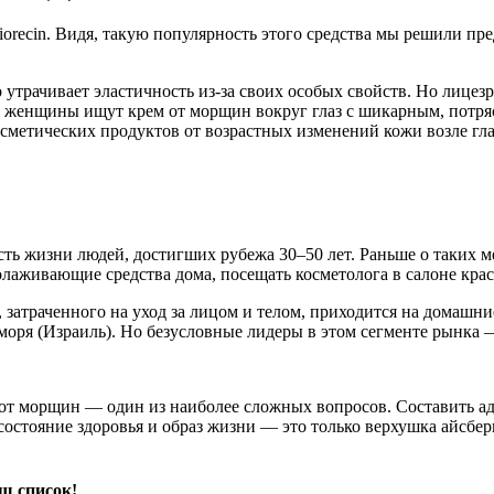
recin. Видя, такую популярность этого средства мы решили пр
о утрачивает эластичность из-за своих особых свойств. Но лице
 и женщины ищут крем от морщин вокруг глаз с шикарным, потр
сметических продуктов от возрастных изменений кожи возле гла
 жизни людей, достигших рубежа 30–50 лет. Раньше о таких мет
лаживающие средства дома, посещать косметолога в салоне крас
и, затраченного на уход за лицом и телом, приходится на дома
оря (Израиль). Но безусловные лидеры в этом сегменте рынка 
от морщин — один из наиболее сложных вопросов. Составить ад
остояние здоровья и образ жизни — это только верхушка айсберг
ш список!