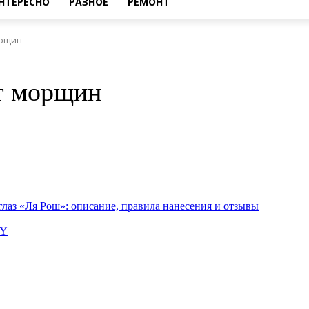
НТЕРЕСНО
РАЗНОЕ
РЕМОНТ
орщин
от морщин
лаз «Ля Рош»: описание, правила нанесения и отзывы
AY