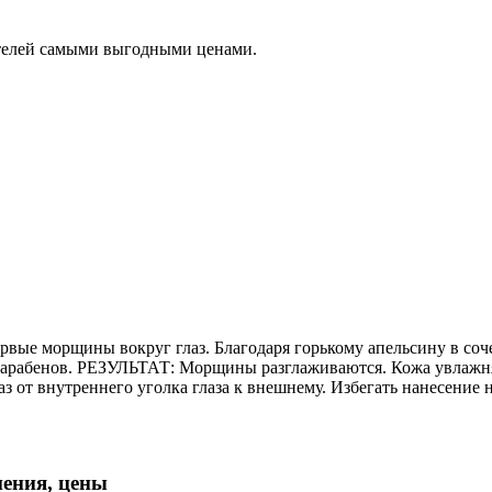
ателей самыми выгодными ценами.
ые морщины вокруг глаз. Благодаря горькому апельсину в соче
Без парабенов. РЕЗУЛЬТАТ: Морщины разглаживаются. Кожа ув
аз от внутреннего уголка глаза к внешнему. Избегать нанесение
нения, цены