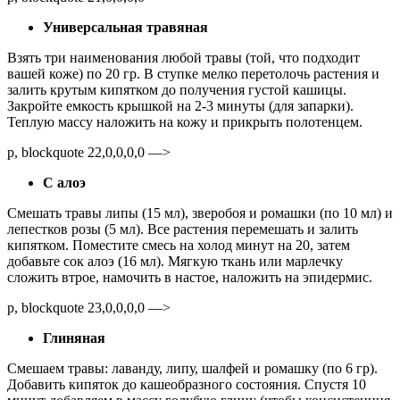
Универсальная травяная
Взять три наименования любой травы (той, что подходит
вашей коже) по 20 гр. В ступке мелко перетолочь растения и
залить крутым кипятком до получения густой кашицы.
Закройте емкость крышкой на 2-3 минуты (для запарки).
Теплую массу наложить на кожу и прикрыть полотенцем.
p, blockquote 22,0,0,0,0 —>
С алоэ
Смешать травы липы (15 мл), зверобоя и ромашки (по 10 мл) и
лепестков розы (5 мл). Все растения перемешать и залить
кипятком. Поместите смесь на холод минут на 20, затем
добавьте сок алоэ (16 мл). Мягкую ткань или марлечку
сложить втрое, намочить в настое, наложить на эпидермис.
p, blockquote 23,0,0,0,0 —>
Глиняная
Смешаем травы: лаванду, липу, шалфей и ромашку (по 6 гр).
Добавить кипяток до кашеобразного состояния. Спустя 10