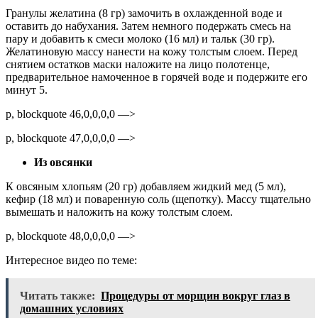
Гранулы желатина (8 гр) замочить в охлажденной воде и
оставить до набухания. Затем немного подержать смесь на
пару и добавить к смеси молоко (16 мл) и тальк (30 гр).
Желатиновую массу нанести на кожу толстым слоем. Перед
снятием остатков маски наложите на лицо полотенце,
предварительное намоченное в горячей воде и подержите его
минут 5.
p, blockquote 46,0,0,0,0 —>
p, blockquote 47,0,0,0,0 —>
Из овсянки
К овсяным хлопьям (20 гр) добавляем жидкий мед (5 мл),
кефир (18 мл) и поваренную соль (щепотку). Массу тщательно
вымешать и наложить на кожу толстым слоем.
p, blockquote 48,0,0,0,0 —>
Интересное видео по теме:
Читать также:
Процедуры от морщин вокруг глаз в
домашних условиях