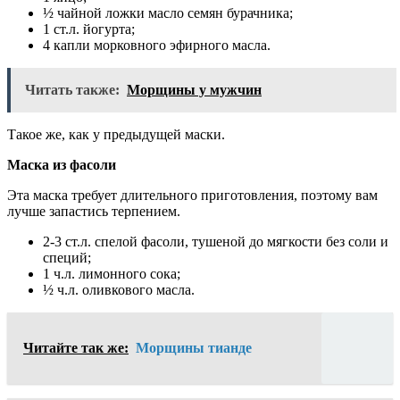
½ чайной ложки масло семян бурачника;
1 ст.л. йогурта;
4 капли морковного эфирного масла.
Читать также:
Морщины у мужчин
Такое же, как у предыдущей маски.
Маска из фасоли
Эта маска требует длительного приготовления, поэтому вам
лучше запастись терпением.
2-3 ст.л. спелой фасоли, тушеной до мягкости без соли и
специй;
1 ч.л. лимонного сока;
½ ч.л. оливкового масла.
Читайте так же:
Морщины тианде