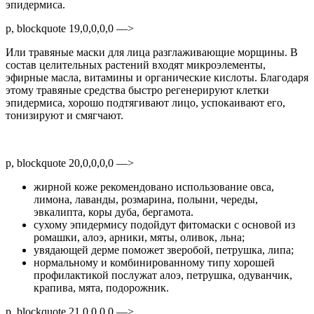
эпидермиса.
p, blockquote 19,0,0,0,0 —>
Или травяные маски для лица разглаживающие морщины. В
состав целительных растений входят микроэлементы,
эфирные масла, витамины и органические кислоты. Благодаря
этому травяные средства быстро регенерируют клетки
эпидермиса, хорошо подтягивают лицо, успокаивают его,
тонизируют и смягчают.
p, blockquote 20,0,0,0,0 —>
жирной коже рекомендовано использование овса,
лимона, лаванды, розмарина, полыни, череды,
эвкалипта, коры дуба, бергамота.
сухому эпидермису подойдут фитомаски с основой из
ромашки, алоэ, арники, мяты, оливок, льна;
увядающей дерме поможет зверобой, петрушка, липа;
нормальному и комбинированному типу хорошей
профилактикой послужат алоэ, петрушка, одуванчик,
крапива, мята, подорожник.
p, blockquote 21,0,0,0,0 —>