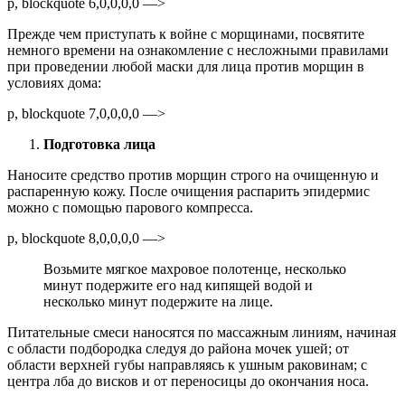
p, blockquote 6,0,0,0,0 —>
Прежде чем приступать к войне с морщинами, посвятите
немного времени на ознакомление с несложными правилами
при проведении любой маски для лица против морщин в
условиях дома:
p, blockquote 7,0,0,0,0 —>
Подготовка лица
Наносите средство против морщин строго на очищенную и
распаренную кожу. После очищения распарить эпидермис
можно с помощью парового компресса.
p, blockquote 8,0,0,0,0 —>
Возьмите мягкое махровое полотенце, несколько
минут подержите его над кипящей водой и
несколько минут подержите на лице.
Питательные смеси наносятся по массажным линиям, начиная
с области подбородка следуя до района мочек ушей; от
области верхней губы направляясь к ушным раковинам; с
центра лба до висков и от переносицы до окончания носа.