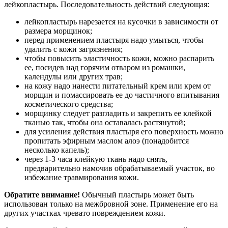
лейкопластырь. Последовательность действий следующая:
лейкопластырь нарезается на кусочки в зависимости от
размера морщинок;
перед применением пластыря надо умыться, чтобы
удалить с кожи загрязнения;
чтобы повысить эластичность кожи, можно распарить
ее, посидев над горячим отваром из ромашки,
календулы или других трав;
на кожу надо нанести питательный крем или крем от
морщин и помассировать ее до частичного впитывания
косметического средства;
морщинку следует разгладить и закрепить ее клейкой
тканью так, чтобы она оставалась растянутой;
для усиления действия пластыря его поверхность можно
пропитать эфирным маслом алоэ (понадобится
несколько капель);
через 1-3 часа клейкую ткань надо снять,
предварительно намочив обрабатываемый участок, во
избежание травмирования кожи.
Обратите внимание!
Обычный пластырь может быть
использован только на межбровной зоне. Применение его на
других участках чревато повреждением кожи.