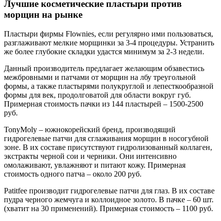
Лучшие косметические пластыри против
морщин на рынке
Пластыри фирмы Flownies, если регулярно ими пользоваться,
разглаживают мелкие морщинки за 3-4 процедуры. Устранить
же более глубокие складки удастся минимум за 2-3 недели.
Данный производитель предлагает желающим обзавестись
межбровными и патчами от морщин на лбу треугольной
формы, а также пластырями полукруглой и лепесткообразной
формы для век, продолговатой для области вокруг губ.
Примерная стоимость пачки из 144 пластырей – 1500-2500
руб.
TonyMoly – южнокорейский бренд, производящий
гидрогелевые патчи для сглаживания морщин в носогубной
зоне. В их составе присутствуют гидролизованный коллаген,
экстракты черной сои и черники. Они интенсивно
омолаживают, увлажняют и питают кожу. Примерная
стоимость одного патча – около 200 руб.
Patitfee производит гидрогелевые патчи для глаз. В их составе
пудра черного жемчуга и коллоидное золото. В пачке – 60 шт.
(хватит на 30 применений). Примерная стоимость – 1100 руб.