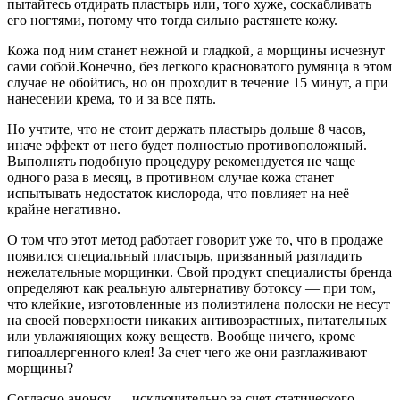
пытайтесь отдирать пластырь или, того хуже, соскабливать
его ногтями, потому что тогда сильно растянете кожу.
Кожа под ним станет нежной и гладкой, а морщины исчезнут
сами собой.Конечно, без легкого красноватого румянца в этом
случае не обойтись, но он проходит в течение 15 минут, а при
нанесении крема, то и за все пять.
Но учтите, что не стоит держать пластырь дольше 8 часов,
иначе эффект от него будет полностью противоположный.
Выполнять подобную процедуру рекомендуется не чаще
одного раза в месяц, в противном случае кожа станет
испытывать недостаток кислорода, что повлияет на неё
крайне негативно.
О том что этот метод работает говорит уже то, что в продаже
появился специальный пластырь, призванный разгладить
нежелательные морщинки. Свой продукт специалисты бренда
определяют как реальную альтернативу ботоксу — при том,
что клейкие, изготовленные из полиэтилена полоски не несут
на своей поверхности никаких антивозрастных, питательных
или увлажняющих кожу веществ. Вообще ничего, кроме
гипоаллергенного клея! За счет чего же они разглаживают
морщины?
Согласно анонсу — исключительно за счет статического