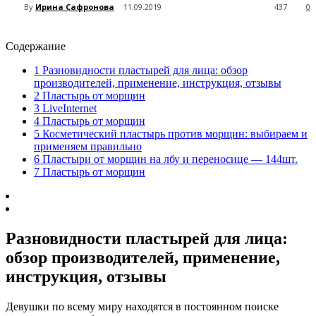
By
Ирина Сафронова
11.09.2019
437
0
Содержание
1
Разновидности пластырей для лица: обзор
производителей, применение, инструкция, отзывы
2
Пластырь от морщин
3
LiveInternet
4
Пластырь от морщин
5
Косметический пластырь против морщин: выбираем и
применяем правильно
6
Пластыри от морщин на лбу и переносице — 144шт.
7
Пластырь от морщин
Разновидности пластырей для лица:
обзор производителей, применение,
инструкция, отзывы
Девушки по всему миру находятся в постоянном поиске