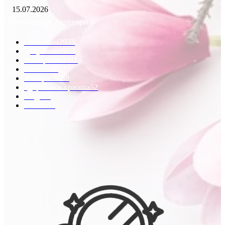
15.07.2026
Популярные категории
Пожилым
2933
Девушкам
2924
Женщинам
2911
Советы
60
Интересно
58
Здоровье и красота
52
Мода
33
Разное
32