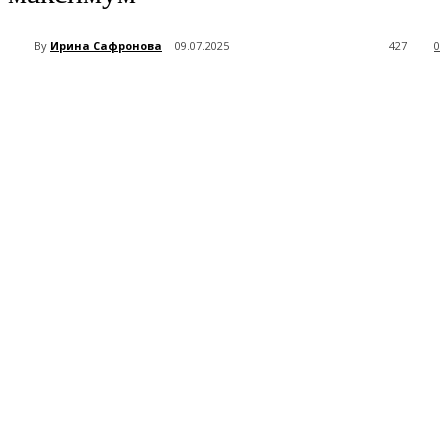
By
Ирина Сафронова
09.07.2025
427
0