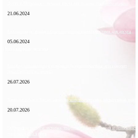
Досуг в Мурманске: лучшие места для индивидуального отдыха
21.06.2024
Екатеринбург: город с безграничными возможностями для досуга
05.06.2024
Популярные посты
Борьба с морщинами с помощью ботулинотоксина: что говорит
доказательная медицина
26.07.2026
Лечение зубов в Китае: качество мирового уровня по разумной цене
20.07.2026
Осетинские пироги: история, традиции приготовления и особенност
национальной кухни