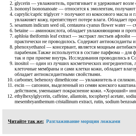
glycerin — увлажнитель, притягивает и удерживает возле
isononyl isononanoate — относится к эмолентам, получают
caprylic/capric triglycer > получают из кокосового мас
увлажняет кожу, препятствует потере влаги. Обладает п
sesamum indicum seed oil, centaurea cyanus flower water — 
betaine — аминокислота, обладает увлажняющими и прот
aphloia theiformis leaf extract — экстракт листьев афло
практически не проводилось. Содержит антиоксиданты 
phenoxyethanol — консервант, является мощным антибакте
парабенам.Также используется в составе парфюма – для ф
так и при приеме внутрь. Исследования проводились в Cosm
inositol — один из лучших косметических ингредиентов, 
клеточные мембраны и сами клетки кожи, обладает влаго
обладает антиоксидантными свойствами.
carbomer, behenoxy dimethicone — увлажнитель и силикон.
escin — сапонин, выделенный из семян конского каштана
действием, уменьшает покраснение кожи. «Хороший» инг
ethylhexylglycerin, caffeine, allantoin, tocopheryl acetate, sod
mesembryanthemum cristallinum extract, rutin, sodium benzoate, 
Читайте так же:
Разглаживание морщин ложками