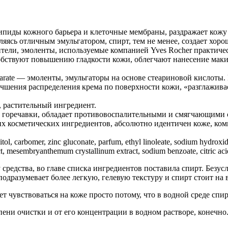
липиды кожного барьера и клеточные мембраны, раздражает кожу 
ляясь отличным эмульгатором, спирт, тем не менее, создает хор
ажнители, эмоленты, используемые компанией Yves Rocher практиче
собствуют повышению гладкости кожи, облегчают нанесение мак
erin stearate — эмоленты, эмульгаторы на основе стеариновой кисло
лучшения распределения крема по поверхности кожи, «разглажи
, растительный ингредиент.
или горечавки, обладает противовоспалительными и смягчающими
их косметических ингредиентов, абсолютно идентичен коже, ко
nositol, carbomer, zinc gluconate, parfum, ethyl linoleate, sodium hydrox
ract, mesembryanthemum crystallinum extract, sodium benzoate, citric aci
у средства, во главе списка ингредиентов поставила спирт. Без
подразумевает более легкую, гелевую текстуру и спирт стоит на 
дет чувствоваться на коже просто потому, что в водной среде с
епени очистки и от его концентрации в водном растворе, конечно