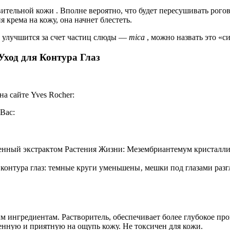
ительной кожи . Вполне вероятно, что будет пересушивать рого
ия крема на кожу, она начнет блестеть.
и улучшится за счет частиц слюды —
mica
, можно назвать это «с
Уход для Контура Глаз
на сайте Yves Rocher:
Вас:
щенный экстрактом Растения Жизни: Мезембриантемум кристалл
контура глаз: темные круги уменьшены‚ мешки под глазами раз
ым ингредиентам. Растворитель, обеспечивает более глубокое п
енную и приятную на ощупь кожу. Не токсичен для кожи.