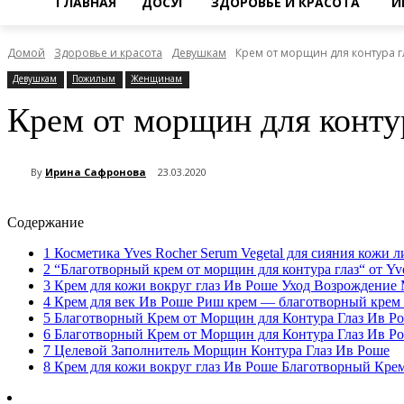
ГЛАВНАЯ
ДОСУГ
ЗДОРОВЬЕ И КРАСОТА
И
Домой
Здоровье и красота
Девушкам
Крем от морщин для контура г
Девушкам
Пожилым
Женщинам
Крем от морщин для контур
By
Ирина Сафронова
23.03.2020
Содержание
1
Косметика Yves Rocher Serum Vegetal для сияния кожи ли
2
“Благотворный крем от морщин для контура глаз“ от Yv
3
Крем для кожи вокруг глаз Ив Роше Уход Возрождени
4
Крем для век Ив Роше Риш крем — благотворный крем о
5
Благотворный Крем от Морщин для Контура Глаз Ив Р
6
Благотворный Крем от Морщин для Контура Глаз Ив Р
7
Целевой Заполнитель Морщин Контура Глаз Ив Роше
8
Крем для кожи вокруг глаз Ив Роше Благотворный Крем