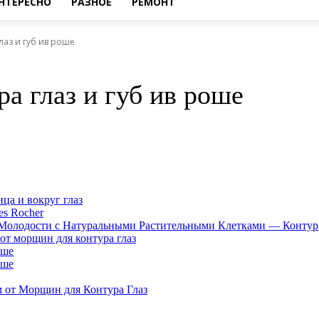
НТЕРЕСНО
РАЗНОЕ
РЕМОНТ
лаз и губ ив роше
а глаз и губ ив роше
ца и вокруг глаз
es Rocher
е Молодости с Натуральными Растительными Клетками — Контур
т морщин для контура глаз
оше
оше
 от Морщин для Контура Глаз