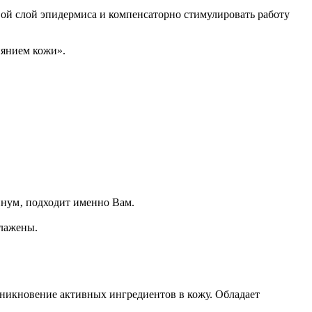
вой слой эпидермиса и компенсаторно стимулировать работу
иянием кожи».
инум‚ подходит именно Вам.
глажены.
роникновение активных ингредиентов в кожу. Обладает