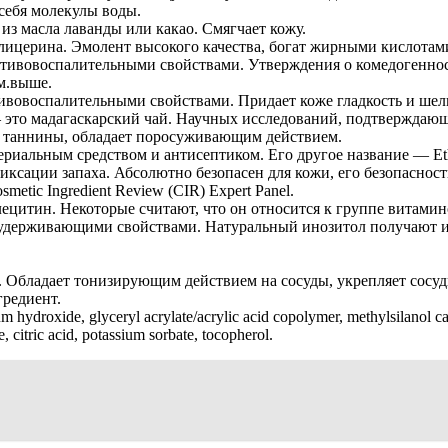
 себя молекулы воды.
 из масла лаванды или какао. Смягчает кожу.
ла и глицерина. Эмолент высокого качества, богат жирными кисл
ротивовоспалительными свойствами. Утверждения о комедогенно
см.выше.
ивовоспалительными свойствами. Придает коже гладкость и шел
йи — это мадагаскарский чай. Научных исследований, подтверждаю
и таннины, обладает поросуживающим действием.
риальным средством и антисептиком. Его другое название — Ethy
иксации запаха. Абсолютно безопасен для кожи, его безопаснос
etic Ingredient Review (CIR) Expert Panel.
лецитин. Некоторые считают, что он относится к группе витамин
удерживающими свойствами. Натуральный инозитол получают из 
. Обладает тонизирующим действием на сосуды, укрепляет сосу
редиент.
ium hydroxide, glyceryl acrylate/acrylic acid copolymer, methylsilanol 
citric acid, potassium sorbate, tocopherol.