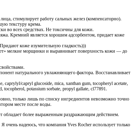
лица, стимулирует работу сальных желез (компенсаторно).
ошую текстуру крема.
ски во всех средствах. Не токсичны для кожи.
ияжа. Кремний является хорошим адсорбентом, придает коже
ты. Придают коже изумительную гладкость)))
вает» мелкие морщинки и выравнивает поверхность кожи — до
 свойствами.
мпонент натурального увлажняющего фактора. Восстанавливает
ide, caprylyl/capryl glucoside, mica, xanthan gum, tocopheryl acetate,
d, tocopherol, potassium sorbate, propyl gallate, cl77891.
условно, только лишь по списку ингредиентов невозможно точно
втором месте после воды.
пирт обладает более выраженным раздражающим действием.
. Я очень надеюсь, что компания Yves Rocher использует только