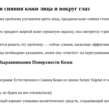
я сияния кожи лица и вокруг глаз
ожи проблема улучшения цвета лица, придания коже сияния стои
 придают жирной коже сероватую окраску, она смотрится «грязн
ается решить эту проблему — сейчас узнаем, насколько эффектив
ица необходимо увлажнять, иначе она «ответит» на пересушиван
 Выравнивания Поверхности Кожи
рограмме Естественного Сияния Кожи из линии Serum Vegetal о
 не будем на нее отвлекаться))
венный вариант упаковки косметических средств, сохраняющий а