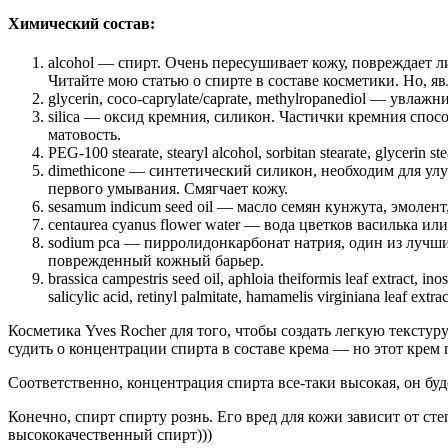
Химический состав:
alcohol — спирт. Очень пересушивает кожу, повреждает 
Читайте мою статью о спирте в составе косметики. Но, яв
glycerin, coco-caprylate/caprate, methylropanediol — увл
silica — оксид кремния, силикон. Частички кремния спо
матовость.
PEG-100 stearate, stearyl alcohol, sorbitan stearate, glyc
dimethicone — синтетический силикон, необходим для у
первого умывания. Смягчает кожу.
sesamum indicum seed oil — масло семян кунжута, эмолент
centaurea cyanus flower water — вода цветков василька 
sodium pca — пирролидонкарбонат натрия, один из лучш
поврежденный кожный барьер.
brassica campestris seed oil, aphloia theiformis leaf extract, i
salicylic acid, retinyl palmitate, hamamelis virginiana leaf ext
Косметика Yves Rocher для того, чтобы создать легкую текстур
судить о концентрации спирта в составе крема — но этот крем 
Соответственно, концентрация спирта все-таки высокая, он бу
Конечно, спирт спирту рознь. Его вред для кожи зависит от ст
высококачественный спирт)))