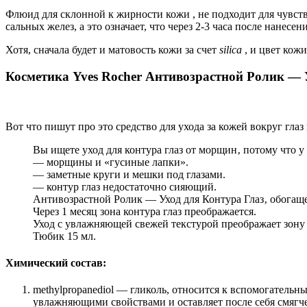
Флюид для склонной к жирности кожи , не подходит для чувств
сальных желез, а это означает, что через 2-3 часа после нанесен
Хотя, сначала будет и матовость кожи за счет
silica
, и цвет кож
Косметика Yves Rocher Антивозрастной Ролик — 
Вот что пишут про это средство для ухода за кожей вокруг глаз 
Вы ищете уход для контура глаз от морщин‚ потому что у 
— морщины и «гусиные лапки».
— заметные круги и мешки под глазами.
— контур глаз недостаточно сияющий.
Антивозрастной Ролик — Уход для Контура Глаз‚ обога
Через 1 месяц зона контура глаз преображается.
Уход с увлажняющей свежей текстурой преображает зону 
Тюбик 15 мл.
Химический состав:
methylpropanediol — гликоль, относится к вспомогательн
увлажняющими свойствами и оставляет после себя смягч