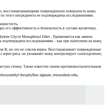
отами, восстанавливающими поврежденную поверхность кожи,
сти этого ингредиента не подтверждены исследованиями.
ковистость.
щих его эффективность и безопасность в составе косметики,
lene Glycol Monophenyl Ether . Применяется как замена
ть подтверждена исследованиями – как при нанесении на кожу,
ов В, но это не совсем верно. Восстанавливает поврежденные
зерен риса, он увлажняет кожу, контролирует салоотделение,
дистую стенку. Также известен своим противовоспалительным
carboxymethyl theophylline alginate, tetrasodium edta,