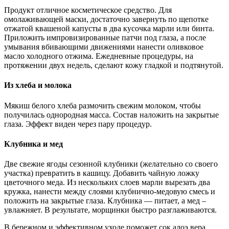
Продукт отличное косметическое средство. Для
омолаживающей маски, достаточно завернуть по щепотке
отжатой квашеной капусты в два кусочка марли или бинта.
Приложить импровизированные патчи под глаза, а после
умывания вбивающими движениями нанести оливковое
масло холодного отжима. Ежедневные процедуры, на
протяжении двух недель, сделают кожу гладкой и подтянутой.
Из хлеба и молока
Мякиш белого хлеба размочить свежим молоком, чтобы
получилась однородная масса. Состав наложить на закрытые
глаза. Эффект виден через пару процедур.
Клубника и мед
Две свежие ягоды сезонной клубники (желательно со своего
участка) превратить в кашицу. Добавить чайную ложку
цветочного меда. Из нескольких слоев марли вырезать два
кружка, нанести между слоями клубнично-медовую смесь и
положить на закрытые глаза. Клубника — питает, а мед –
увлажняет. В результате, морщинки быстро разглаживаются.
В бережном и эффективном уходе поможет сок алоэ вера.