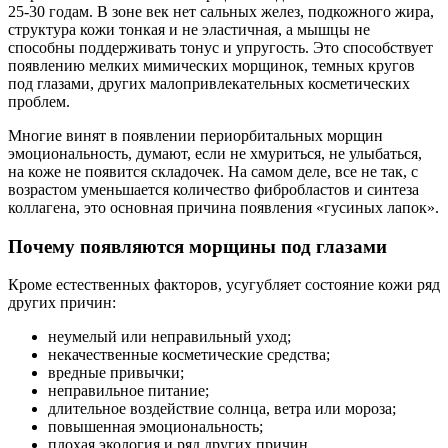
25-30 годам. В зоне век нет сальных желез, подкожного жира,
структура кожи тонкая и не эластичная, а мышцы не
способны поддерживать тонус и упругость. Это способствует
появлению мелких мимических морщинок, темных кругов
под глазами, других малопривлекательных косметических
проблем.
Многие винят в появлении периорбитальных морщин
эмоциональность, думают, если не хмуриться, не улыбаться,
на коже не появится складочек. На самом деле, все не так, с
возрастом уменьшается количество фибробластов и синтеза
коллагена, это основная причина появления «гусиных лапок».
Почему появляются морщины под глазами
Кроме естественных факторов, усугубляет состояние кожи ряд
других причин:
неумелый или неправильный уход;
некачественные косметические средства;
вредные привычки;
неправильное питание;
длительное воздействие солнца, ветра или мороза;
повышенная эмоциональность;
плохая экология и ряд других причин.