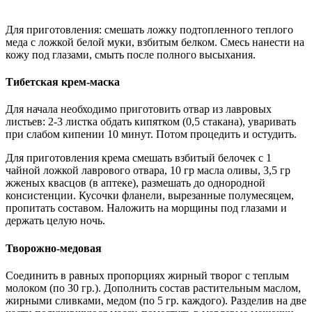
Для приготовления: смешать ложку подтопленного теплого
меда с ложкой белой муки, взбитым белком. Смесь нанести на
кожу под глазами, смыть после полного высыхания.
Тибетская крем-маска
Для начала необходимо приготовить отвар из лавровых
листьев: 2-3 листка обдать кипятком (0,5 стакана), уваривать
при слабом кипении 10 минут. Потом процедить и остудить.
Для приготовления крема смешать взбитый белочек с 1
чайной ложкой лаврового отвара, 10 гр масла оливы, 3,5 гр
жженых квасцов (в аптеке), размешать до однородной
консистенции. Кусочки фланели, вырезанные полумесяцем,
пропитать составом. Наложить на морщины под глазами и
держать целую ночь.
Творожно-медовая
Соединить в равных пропорциях жирный творог с теплым
молоком (по 30 гр.). Дополнить состав растительным маслом,
жирными сливками, медом (по 5 гр. каждого). Разделив на две