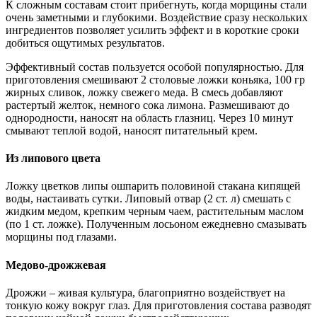
К сложным составам стоит прибегнуть, когда морщины стали
очень заметными и глубокими. Воздействие сразу нескольких
ингредиентов позволяет усилить эффект и в короткие сроки
добиться ощутимых результатов.
Эффективный состав пользуется особой популярностью. Для
приготовления смешивают 2 столовые ложки коньяка, 100 гр
жирных сливок, ложку свежего меда. В смесь добавляют
растертый желток, немного сока лимона. Размешивают до
однородности, наносят на область глазниц. Через 10 минут
смывают теплой водой, наносят питательный крем.
Из липового цвета
Ложку цветков липы ошпарить половиной стакана кипящей
воды, настаивать сутки. Липовый отвар (2 ст. л) смешать с
жидким медом, крепким черным чаем, растительным маслом
(по 1 ст. ложке). Полученным лосьоном ежедневно смазывать
морщины под глазами.
Медово-дрожжевая
Дрожжи – живая культура, благоприятно воздействует на
тонкую кожу вокруг глаз. Для приготовления состава разводят