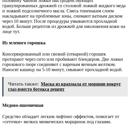
половину чайной ложки быстродействующих
гранулированных дрожжей со столовой ложкой жидкого меда
и ложкой подсолнечного масла. Смесь тоненьким слоем
накладывают на проблемные зоны, снимают ватным диском
через 10 минут. После процедуры умываются прохладной
водой. Больше рецептов из дрожжей для омоложения кожи на
лице тут.
Из зеленого горошка
Консервированный или свежий (отварной) горошек
протирают через сито или пробивают блендером. Две ложки
горохового пюре соединяют с вареным яичным желтком.
Наносят кашицу на 5-10 минут, смывают прохладной водой.
Читать также:
Маска из крахмала от морщин вокруг
глаз вместо ботокса рецепт
Медово-пшеничная
Средство обладает легким лифтинг-эффектом, помогает от
«сеточки» мелких мимических морщинок под глазами.